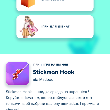
ІГРИ ДЛЯ ДІВЧАТ
ІГРИ
ІГРИ НА ВМІННЯ
Stickman Hook
від
Madbox
Stickman Hook – швидка аркада на вправність!
Керуйте стікманом, що розгойдується гаком між
точками, щоб набрати шалену швидкість і промчати
рівень!