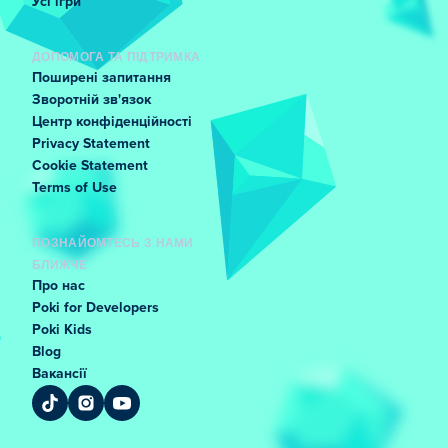
Усі ігри
ДОПОМОГА ТА ПІДТРИМКА
Поширені запитання
Зворотній зв'язок
Центр конфіденційності
Privacy Statement
Cookie Statement
Terms of Use
ПОЗНАЙОМТЕСЬ З НАМИ
БЛИЖЧЕ
Про нас
Poki for Developers
Poki Kids
Blog
Вакансії