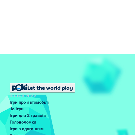
другом?
так! Stickman Hook — це одиночна або
багатокористувацька гра, тож ви можете грати зі своїм
другом онлайн!
Let the world play
ПОПУЛЯРНИЙ
Ігри про автомобілі
.io ігри
Ігри для 2 гравців
Головоломки
Ігри з одяганням