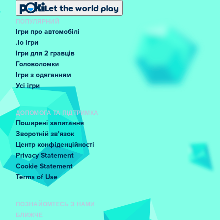
Let the world play
ПОПУЛЯРНИЙ
Ігри про автомобілі
.io ігри
Ігри для 2 гравців
Головоломки
Ігри з одяганням
Усі ігри
ДОПОМОГА ТА ПІДТРИМКА
Поширені запитання
Зворотній зв'язок
Центр конфіденційності
Privacy Statement
Cookie Statement
Terms of Use
ПОЗНАЙОМТЕСЬ З НАМИ
БЛИЖЧЕ