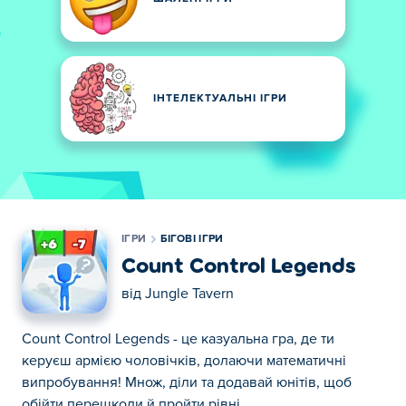
ІНТЕЛЕКТУАЛЬНІ ІГРИ
ІГРИ
БІГОВІ ІГРИ
Count Control Legends
від
Jungle Tavern
Count Control Legends - це казуальна гра, де ти
керуєш армією чоловічків, долаючи математичні
випробування! Множ, діли та додавай юнітів, щоб
обійти перешкоди й пройти рівні.