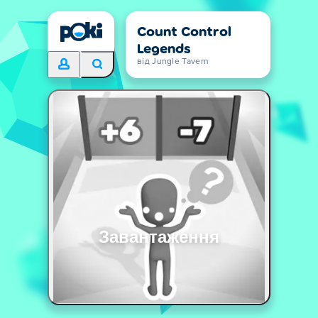
Count Control
Legends
від Jungle Tavern
Завантаження