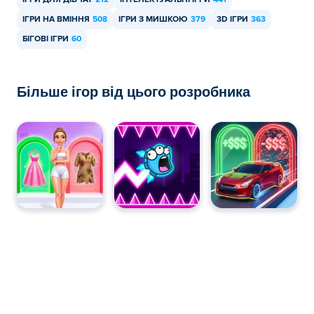
ІГРИ ДЛЯ ДІВЧАТ
212
ІНТЕЛЕКТУАЛЬНІ ІГРИ
441
ІГРИ НА ВМІННЯ
508
ІГРИ З МИШКОЮ
379
3D ІГРИ
363
БІГОВІ ІГРИ
60
Більше ігор від цього розробника