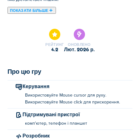
ПОКАЗАТИ БІЛЬШЕ
Тут ви можете грати в Sushi Party. Sushi Party є одним із
наших обраних .io ігри.
РЕЙТИНГ
ОНОВЛЕНО
4.2
лют. 2026 р.
Про цю гру
Керування
Використовуйте Mouse cursor для руху.
Використовуйте Mouse click для прискорення.
Підтримувані пристрої
комп'ютер, телефон і планшет
Розробник