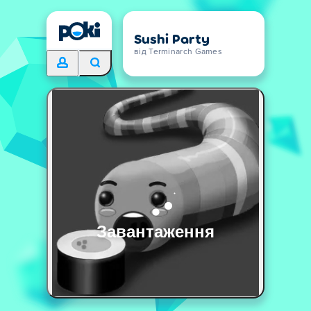
Sushi Party
від Terminarch Games
Завантаження