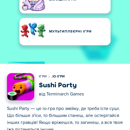
МУЛЬТИПЛЕЄРНІ ІГРИ
ІГРИ
.IO ІГРИ
Sushi Party
від
Terminarch Games
Sushi Party — це io-гра про змійку, де треба їсти суші.
Що більше з'їси, то більшим станеш, але остерігайся
інших гравців! Якщо вріжешся, то загинеш, а вся твоя
їжа дістанеться іншим.