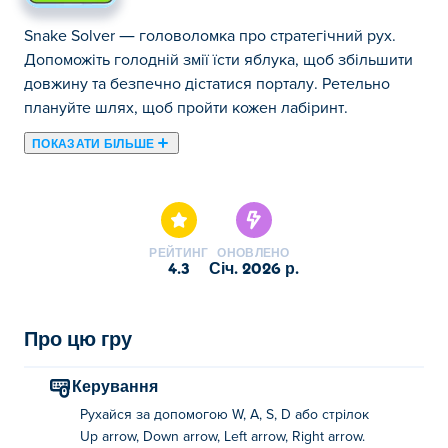
Snake Solver — головоломка про стратегічний рух.
Допоможіть голодній змії їсти яблука, щоб збільшити
довжину та безпечно дістатися порталу. Ретельно
плануйте шлях, щоб пройти кожен лабіринт.
ПОКАЗАТИ БІЛЬШЕ
«Змійка: Розгадувач Змійок» – це мила гра-
головоломка, в якій вам потрібно допомогти
маленькій змії дістатися до її улюбленої закуски:
яблука! Змії люблять яблука, але, на жаль, вони
РЕЙТИНГ
ОНОВЛЕНО
завжди здаються занадто далекими або замкненими
4.3
січ. 2026 р.
за воротами. На щастя для вас, ця змія швидко росте!
Харчуючись жовтою квасолею, змія може
збільшуватися в розмірах. Це може допомогти їй
Про цю гру
дістатися до віддалених місць або натискати кілька
кнопок одночасно — з такою силою розгадування
Керування
головоломок стає набагато легшим! Хіба змії не ваша
Рухайся за допомогою W, A, S, D або стрілок
улюблена тварина? Немає проблем! Є безліч інших
Up arrow, Down arrow, Left arrow, Right arrow.