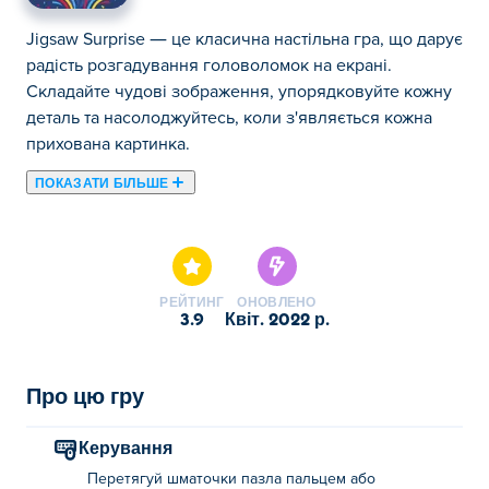
Jigsaw Surprise — це класична настільна гра, що дарує
радість розгадування головоломок на екрані.
Складайте чудові зображення, упорядковуйте кожну
деталь та насолоджуйтесь, коли з'являється кожна
прихована картинка.
ПОКАЗАТИ БІЛЬШЕ
Тут ви можете грати в Jigsaw Surprise. Jigsaw Surprise є
одним із наших обраних Головоломки.
РЕЙТИНГ
ОНОВЛЕНО
3.9
квіт. 2022 р.
Про цю гру
Керування
Перетягуй шматочки пазла пальцем або