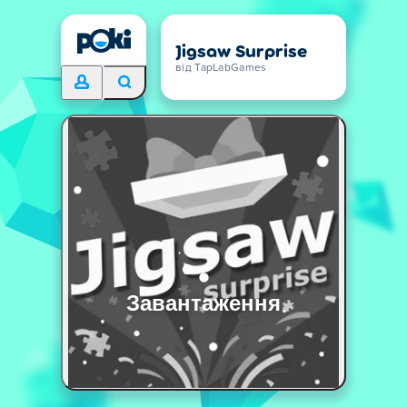
Jigsaw Surprise
від TapLabGames
Завантаження