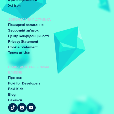
Ігри з одяганням
Усі ігри
ДОПОМОГА ТА ПІДТРИМКА
Поширені запитання
Зворотній зв'язок
Центр конфіденційності
Privacy Statement
Cookie Statement
Terms of Use
ПОЗНАЙОМТЕСЬ З НАМИ
БЛИЖЧЕ
Про нас
Poki for Developers
Poki Kids
Blog
Вакансії