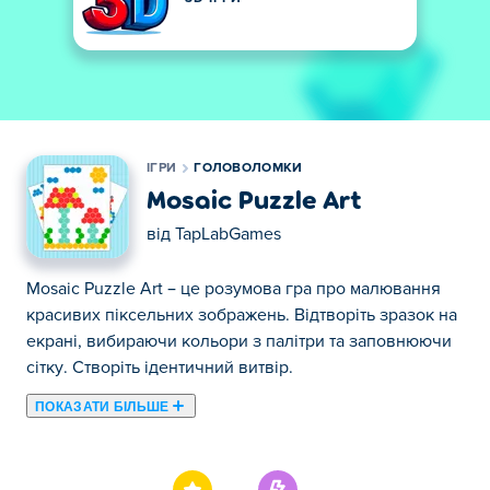
ІГРИ
ГОЛОВОЛОМКИ
Mosaic Puzzle Art
від
TapLabGames
Mosaic Puzzle Art – це розумова гра про малювання
красивих піксельних зображень. Відтворіть зразок на
екрані, вибираючи кольори з палітри та заповнюючи
сітку. Створіть ідентичний витвір.
ПОКАЗАТИ БІЛЬШЕ
Тут ви можете грати в Mosaic Puzzle Art. Mosaic Puzzle
Art є одним із наших обраних Головоломки.