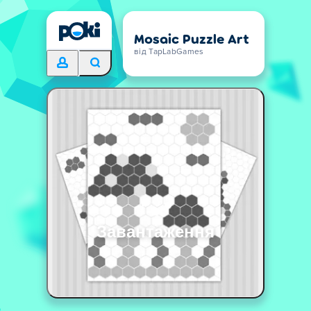
Mosaic Puzzle Art
від TapLabGames
Завантаження