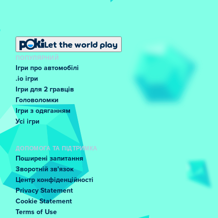
Let the world play
ПОПУЛЯРНИЙ
Ігри про автомобілі
.io ігри
Ігри для 2 гравців
Головоломки
Ігри з одяганням
Усі ігри
ДОПОМОГА ТА ПІДТРИМКА
Поширені запитання
Зворотній зв'язок
Центр конфіденційності
Privacy Statement
Cookie Statement
Terms of Use