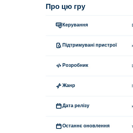
Про цю гру
Керування
Підтримувані пристрої
Розробник
Жанр
Дата релізу
Останнє оновлення