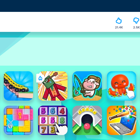
21.4K
2.5K