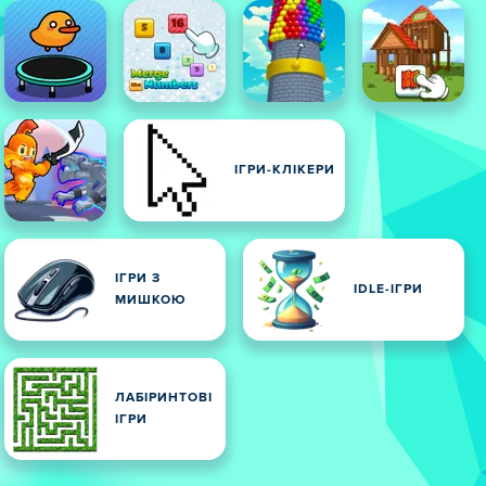
ІГРИ-КЛІКЕРИ
ІГРИ З
IDLE-ІГРИ
МИШКОЮ
ЛАБІРИНТОВІ
ІГРИ