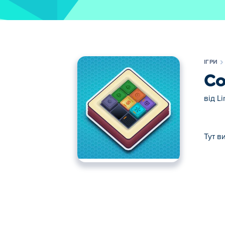
ІГРИ
Co
від
Li
Тут в
Тут ви можете грати в Coin Factory. Coi