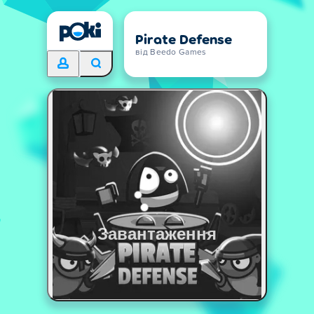
Pirate Defense
від Beedo Games
Завантаження