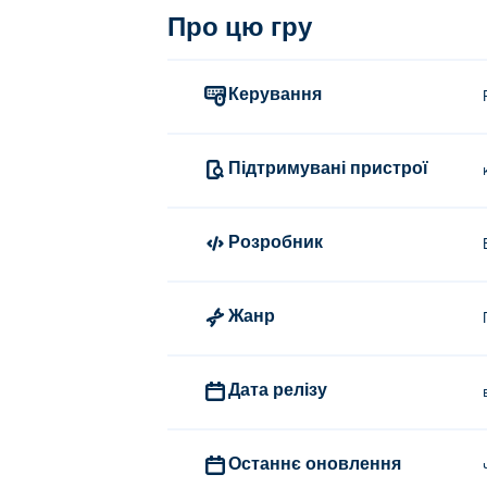
Про цю гру
Керування
Підтримувані пристрої
Розробник
Жанр
Дата релізу
Останнє оновлення