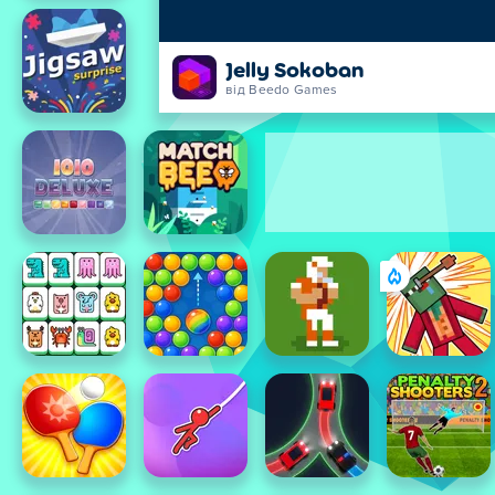
Jelly Sokoban
від Beedo Games