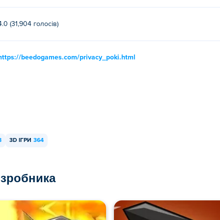
4.0 (31,904 голосів)
https://beedogames.com/privacy_poki.html
8
3D ІГРИ
364
озробника