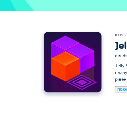
ІГРИ
Je
від
B
Jelly
плану
рівен
ПОКА
Тут ви можете грати в Jelly Sokoban. J