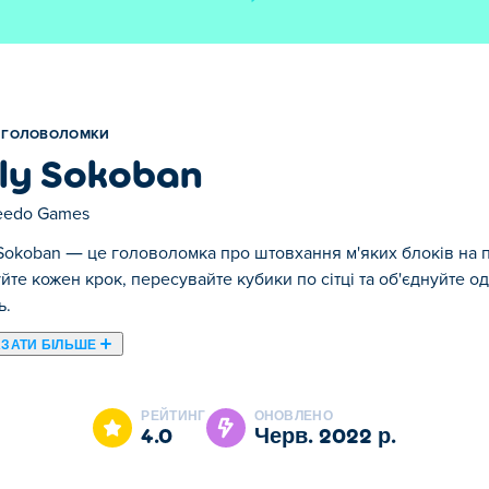
ГОЛОВОЛОМКИ
lly Sokoban
eedo Games
 Sokoban — це головоломка про штовхання м'яких блоків на п
йте кожен крок, пересувайте кубики по сітці та об'єднуйте 
ь.
ЗАТИ БІЛЬШЕ
elly Sokoban є одним із наших обраних Головоломки.
РЕЙТИНГ
ОНОВЛЕНО
4.0
черв. 2022 р.