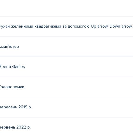
Рухай желейними квадратиками за допомогою Up arrow, Down arrow, Le
комп'ютер
Beedo Games
Головоломки
вересень 2019 р.
червень 2022 р.