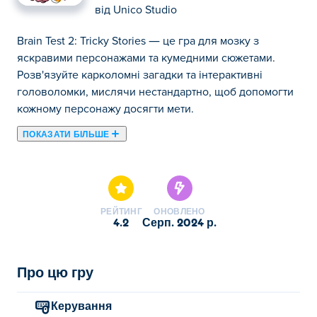
від
Unico Studio
Brain Test 2: Tricky Stories — це гра для мозку з
яскравими персонажами та кумедними сюжетами.
Розв'язуйте карколомні загадки та інтерактивні
головоломки, мислячи нестандартно, щоб допомогти
кожному персонажу досягти мети.
ПОКАЗАТИ БІЛЬШЕ
Тут ви можете грати в Brain Test 2: Tricky Stories. Brain
Test 2: Tricky Stories є одним із наших обраних
Головоломки.
РЕЙТИНГ
ОНОВЛЕНО
4.2
серп. 2024 р.
Про цю гру
Керування