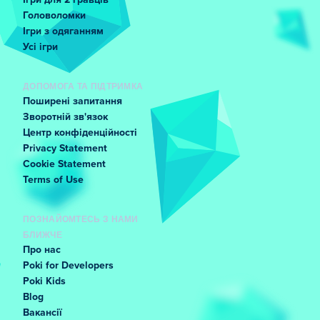
Ігри для 2 гравців
Головоломки
Ігри з одяганням
Усі ігри
ДОПОМОГА ТА ПІДТРИМКА
Поширені запитання
Зворотній зв'язок
Центр конфіденційності
Privacy Statement
Cookie Statement
Terms of Use
ПОЗНАЙОМТЕСЬ З НАМИ
БЛИЖЧЕ
Про нас
Poki for Developers
Poki Kids
Blog
Вакансії