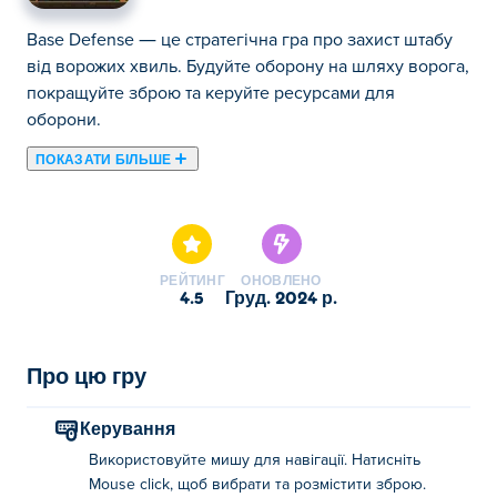
Base Defense — це стратегічна гра про захист штабу
від ворожих хвиль. Будуйте оборону на шляху ворога,
покращуйте зброю та керуйте ресурсами для
оборони.
ПОКАЗАТИ БІЛЬШЕ
Тут ви можете грати в Base Defense. Base Defense є
одним із наших обраних Стрілецькі ігри.
РЕЙТИНГ
ОНОВЛЕНО
4.5
груд. 2024 р.
Про цю гру
Керування
Використовуйте мишу для навігації. Натисніть
Mouse click, щоб вибрати та розмістити зброю.