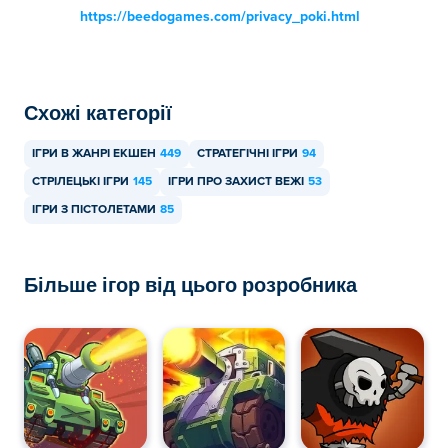
https://beedogames.com/privacy_poki.html
Схожі категорії
ІГРИ В ЖАНРІ ЕКШЕН
449
СТРАТЕГІЧНІ ІГРИ
94
СТРІЛЕЦЬКІ ІГРИ
145
ІГРИ ПРО ЗАХИСТ ВЕЖІ
53
ІГРИ З ПІСТОЛЕТАМИ
85
Більше ігор від цього розробника