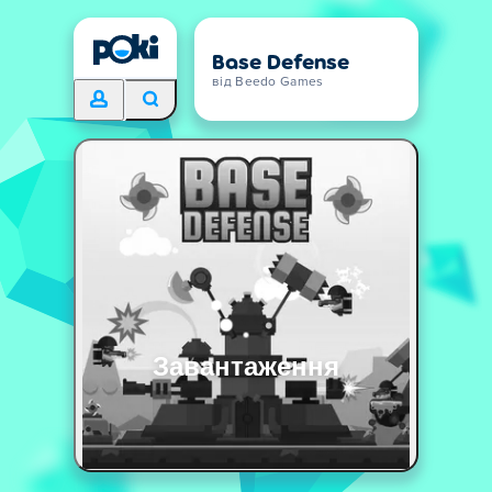
Base Defense
від Beedo Games
Завантаження