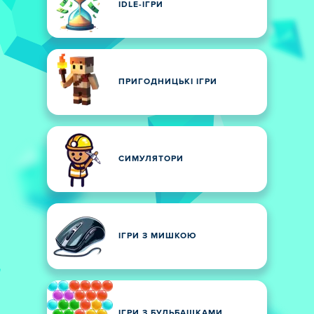
IDLE-ІГРИ
ПРИГОДНИЦЬКІ ІГРИ
СИМУЛЯТОРИ
ІГРИ З МИШКОЮ
ІГРИ З БУЛЬБАШКАМИ