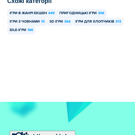
Схожі категорії
та мобільних пристроях, таких як телефони та
планшети.
ІГРИ В ЖАНРІ ЕКШЕН
449
ПРИГОДНИЦЬКІ ІГРИ
306
ІГРИ З ЧОВНАМИ
10
3D ІГРИ
364
ІГРИ ДЛЯ ХЛОПЧИКІВ
313
IDLE-ІГРИ
166