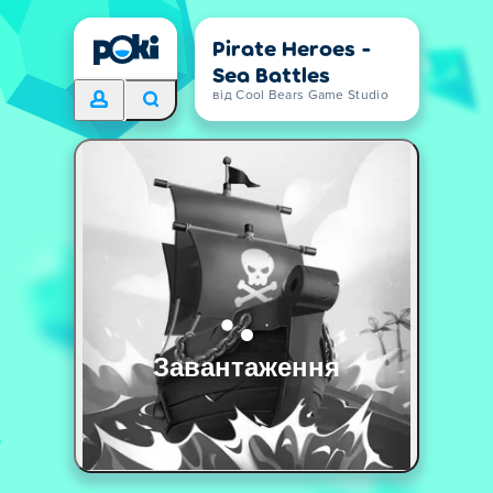
Pirate Heroes -
Sea Battles
від Cool Bears Game Studio
Завантаження