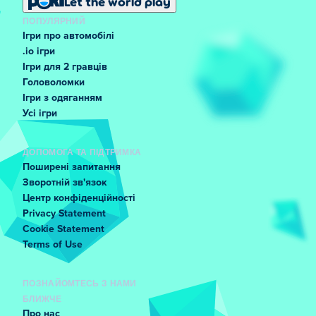
Let the world play
ПОПУЛЯРНИЙ
Ігри про автомобілі
.io ігри
Ігри для 2 гравців
Головоломки
Ігри з одяганням
Усі ігри
ДОПОМОГА ТА ПІДТРИМКА
Поширені запитання
Зворотній зв'язок
Центр конфіденційності
Privacy Statement
Cookie Statement
Terms of Use
ПОЗНАЙОМТЕСЬ З НАМИ
БЛИЖЧЕ
Про нас