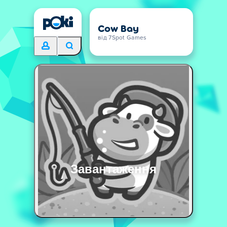
Cow Bay
від 7Spot Games
Завантаження