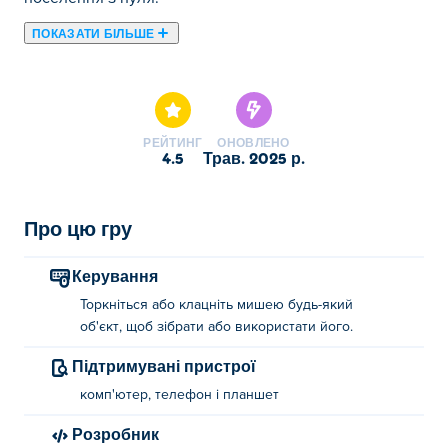
ПОКАЗАТИ БІЛЬШЕ
Тут ви можете грати в Cow Bay. Cow Bay є одним із
наших обраних Idle-ігри.
РЕЙТИНГ
ОНОВЛЕНО
4.5
трав. 2025 р.
Про цю гру
Керування
Торкніться або клацніть мишею будь-який
об'єкт, щоб зібрати або використати його.
Підтримувані пристрої
комп'ютер, телефон і планшет
Розробник