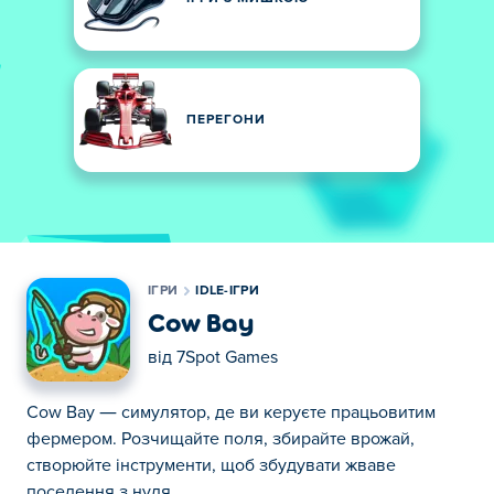
ПЕРЕГОНИ
ІГРИ
IDLE-ІГРИ
Cow Bay
від
7Spot Games
Cow Bay — симулятор, де ви керуєте працьовитим
фермером. Розчищайте поля, збирайте врожай,
створюйте інструменти, щоб збудувати жваве
поселення з нуля.