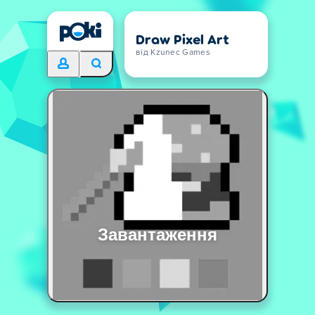
Draw Pixel Art
від Kzunec Games
Завантаження