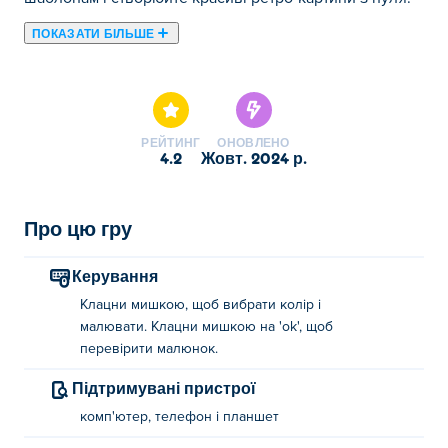
ПОКАЗАТИ БІЛЬШЕ
Тут ви можете грати в Draw Pixel Art. Draw Pixel Art є
одним із наших обраних Ігри з малюванням.
РЕЙТИНГ
ОНОВЛЕНО
4.2
жовт. 2024 р.
Про цю гру
Керування
Клацни мишкою, щоб вибрати колір і
малювати. Клацни мишкою на 'ok', щоб
перевірити малюнок.
Підтримувані пристрої
комп'ютер, телефон і планшет