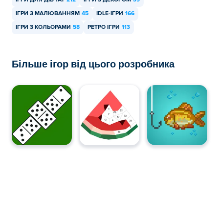
ІГРИ ДЛЯ ДІВЧАТ
212
ІГРИ З ДЕКОРОМ
39
ІГРИ З МАЛЮВАННЯМ
45
IDLE-ІГРИ
166
ІГРИ З КОЛЬОРАМИ
58
РЕТРО ІГРИ
113
Більше ігор від цього розробника