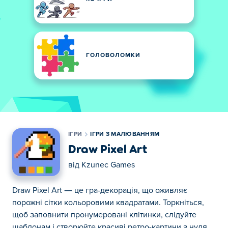
ГОЛОВОЛОМКИ
ІГРИ
ІГРИ З МАЛЮВАННЯМ
Draw Pixel Art
від
Kzunec Games
Draw Pixel Art — це гра-декорація, що оживляє
порожні сітки кольоровими квадратами. Торкніться,
щоб заповнити пронумеровані клітинки, слідуйте
шаблонам і створюйте красиві ретро-картини з нуля.