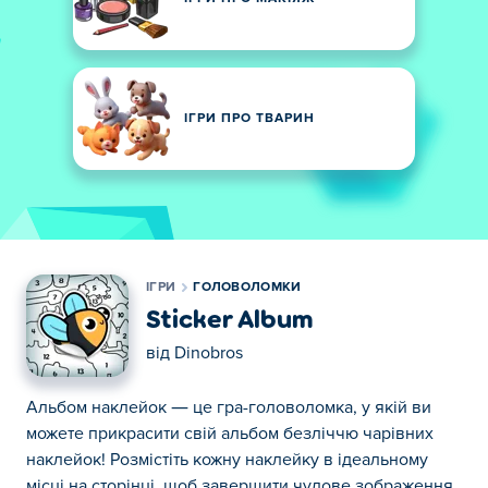
ІГРИ ПРО ТВАРИН
ІГРИ
ГОЛОВОЛОМКИ
Sticker Album
від
Dinobros
Альбом наклейок — це гра-головоломка, у якій ви
можете прикрасити свій альбом безліччю чарівних
наклейок! Розмістіть кожну наклейку в ідеальному
місці на сторінці, щоб завершити чудове зображення.