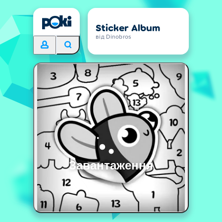
Sticker Album
від Dinobros
Завантаження