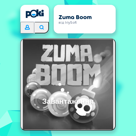
Zuma Boom
від IriySoft
Завантаження