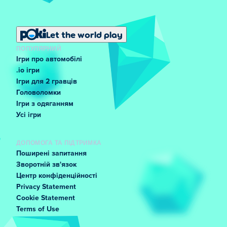
Let the world play
ПОПУЛЯРНИЙ
Ігри про автомобілі
.io ігри
Ігри для 2 гравців
Головоломки
Ігри з одяганням
Усі ігри
ДОПОМОГА ТА ПІДТРИМКА
Поширені запитання
Зворотній зв'язок
Центр конфіденційності
Privacy Statement
Cookie Statement
Terms of Use