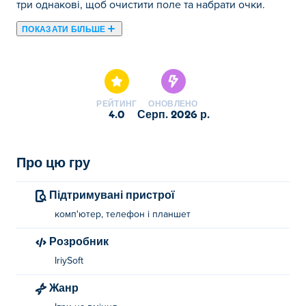
три однакові, щоб очистити поле та набрати очки.
ПОКАЗАТИ БІЛЬШЕ
Тут ви можете грати в Zuma Boom. Zuma Boom є одним
із наших обраних Головоломки.
РЕЙТИНГ
ОНОВЛЕНО
4.0
серп. 2026 р.
Про цю гру
Підтримувані пристрої
комп'ютер, телефон і планшет
Розробник
IriySoft
Жанр