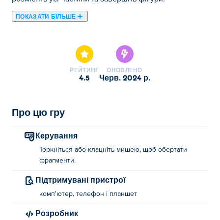
ПОКАЗАТИ БІЛЬШЕ
Тут ви можете грати в Shapes. Shapes є одним із наших
обраних Інтелектуальні ігри.
РЕЙТИНГ
ОНОВЛЕНО
4.5
черв. 2024 р.
Про цю гру
Керування
Торкніться або клацніть мишею, щоб обертати
фрагменти.
Підтримувані пристрої
комп'ютер, телефон і планшет
Розробник