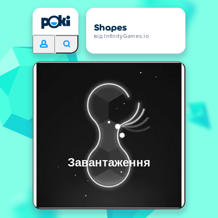
Shapes
від InfinityGames.io
Завантаження