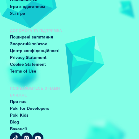
Головоломки
Ігри з одяганням
Усі ігри
ДОПОМОГА ТА ПІДТРИМКА
Поширені запитання
Зворотній зв'язок
Центр конфіденційності
Privacy Statement
Cookie Statement
Terms of Use
ПОЗНАЙОМТЕСЬ З НАМИ
БЛИЖЧЕ
Про нас
Poki for Developers
Poki Kids
Blog
Вакансії