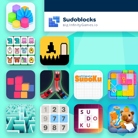
Sudoblocks
від InfinityGames.io