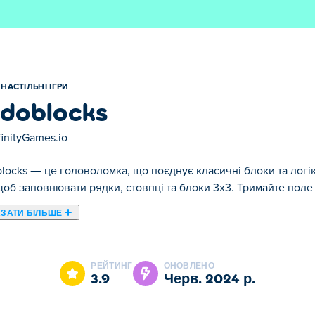
НАСТІЛЬНІ ІГРИ
doblocks
finityGames.io
locks — це головоломка, що поєднує класичні блоки та логік
щоб заповнювати рядки, стовпці та блоки 3x3. Тримайте пол
ЗАТИ БІЛЬШЕ
locks є одним із наших обраних Настільні ігри.
РЕЙТИНГ
ОНОВЛЕНО
3.9
черв. 2024 р.