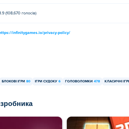
3.9 (108,670 голосів)
https://infinitygames.io/privacy-policy/
БЛОКОВІ ІГРИ
80
ІГРИ СУДОКУ
6
ГОЛОВОЛОМКИ
478
КЛАСИЧНІ ІГР
озробника