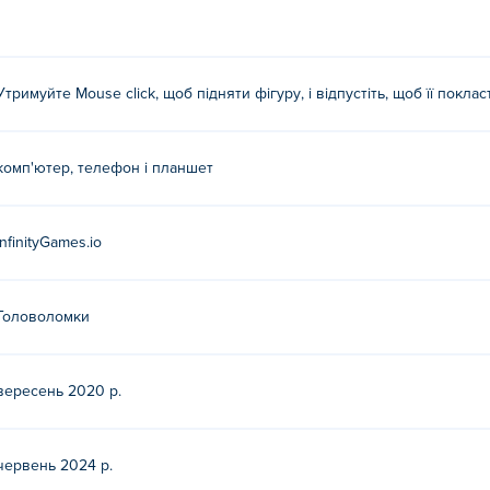
Утримуйте Mouse click, щоб підняти фігуру, і відпустіть, щоб її поклас
комп'ютер, телефон і планшет
InfinityGames.io
Головоломки
вересень 2020 р.
червень 2024 р.