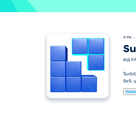
ІГРИ
Su
від
In
Sudob
9x9, 
ПОКА
Тут ви можете грати в Sudoblocks. Sudob