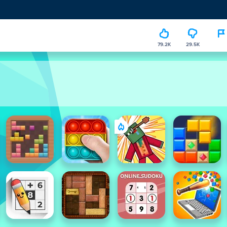
79.2K
29.5K