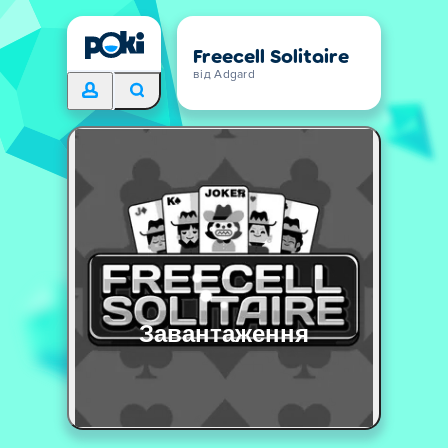
Freecell Solitaire
від Adgard
Завантаження