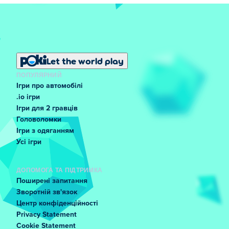
Let the world play
ПОПУЛЯРНИЙ
Ігри про автомобілі
.io ігри
Ігри для 2 гравців
Головоломки
Ігри з одяганням
Усі ігри
ДОПОМОГА ТА ПІДТРИМКА
Поширені запитання
Зворотній зв'язок
Центр конфіденційності
Privacy Statement
Cookie Statement