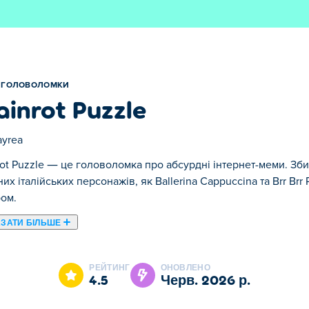
ГОЛОВОЛОМКИ
ainrot Puzzle
ayrea
rot Puzzle — це головоломка про абсурдні інтернет-меми. Зб
них італійських персонажів, як Ballerina Cappuccina та Brr B
ом.
ЗАТИ БІЛЬШЕ
мка з картинками, де ваша мета – розгадувати незвичайні зав
 італійські меми про тварин! Складайте пазли, щоб розкрити
РЕЙТИНГ
ОНОВЛЕНО
 Тунг Сахур, Бомбардиро Крокодило та інших. Чи зможете ви 
4.5
черв. 2026 р.
?