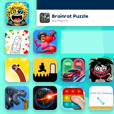
Brainrot Puzzle
від Playrea