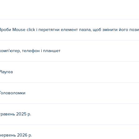
 потім покладіть його поверх іншого елемента, щоб поміняти ї
ot?
Зроби Mouse click і перетягни елемент пазла, щоб змінити його пози
layrea. Грайте в інші їхні ігри на Poki (Покі):
Pocket Zoo
і
Gue
le безкоштовно?
комп'ютер, телефон і планшет
штовно на Poki.
Playrea
e на мобільних пристроях та комп'ютері?
мп'ютері та мобільних пристроях, таких як телефони та планш
Головоломки
травень 2025 р.
червень 2026 р.