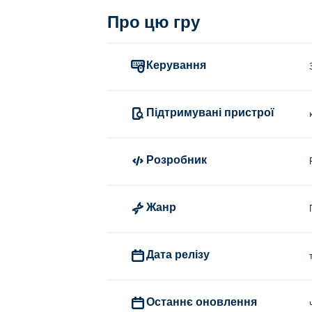
Про цю гру
Клацніть і перетягніть елемент пазла, а
Хто створив головоломку Brainr
Керування
Головоломку Brainrot створила компанія P
Як я можу грати в Brainrot Puzz
Підтримувані пристрої
Ви можете грати в Brainrot Puzzle безко
Розробник
Чи можу я грати в Brainrot Puzzl
У гру Brainrot Puzzle можна грати на ко
Жанр
Дата релізу
Останнє оновлення