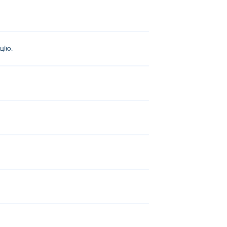
х місцями.
цію.
ss the Emojis
!
ети.