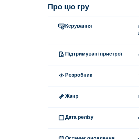
Про цю гру
Керування
Підтримувані пристрої
Розробник
Жанр
Дата релізу
Останнє оновлення