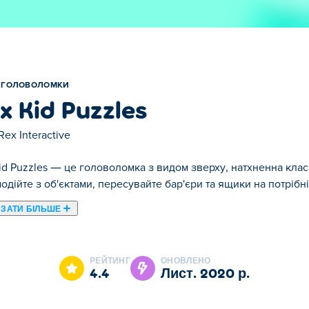
ГОЛОВОЛОМКИ
x Kid Puzzles
Rex Interactive
id Puzzles — це головоломка з видом зверху, натхненна кл
одійте з об'єктами, пересувайте бар'єри та ящики на потрібні
ЗАТИ БІЛЬШЕ
Box Kid Puzzles є одним із наших обраних Головоломки.
РЕЙТИНГ
ОНОВЛЕНО
4.4
лист. 2020 р.