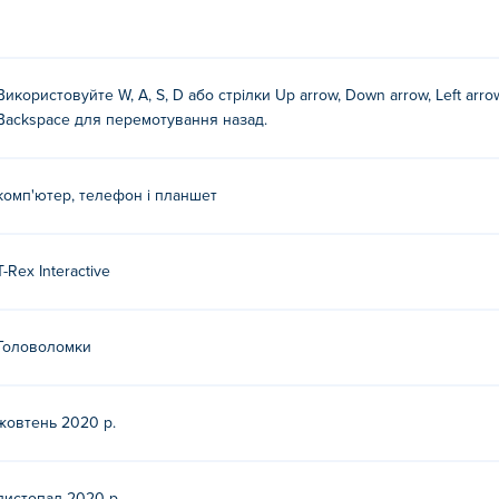
Використовуйте W, A, S, D або стрілки Up arrow, Down arrow, Left arrow
Backspace для перемотування назад.
комп'ютер, телефон і планшет
T-Rex Interactive
Головоломки
жовтень 2020 р.