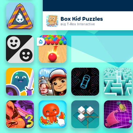
Box Kid Puzzles
від T-Rex Interactive