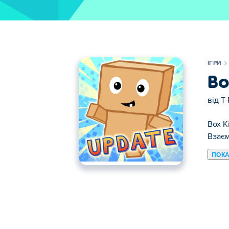
ІГРИ
Bo
від
T-
Box K
Взаєм
ПОКА
Тут ви можете грати в Box Kid Puzzles. 