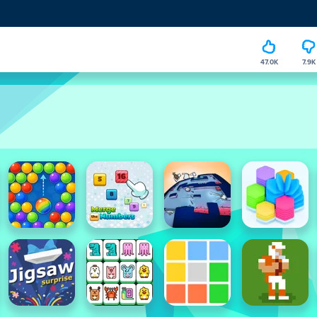
47.0K
7.9K