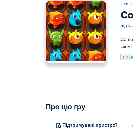
ІГРИ
Co
від
Co
Combo
схожі
ПОКА
Тут ви можете грати в Combo Crusader.
Про цю гру
Підтримувані пристрої