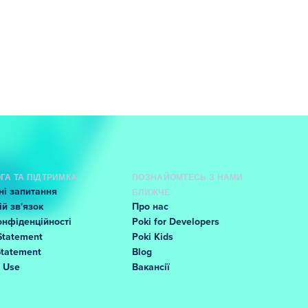
ГА ТА ПІДТРИМКА
ПОЗНАЙОМТЕСЬ З НАМИ
і запитання
БЛИЖЧЕ
й зв'язок
Про нас
онфіденційності
Poki for Developers
Statement
Poki Kids
Statement
Blog
f Use
Вакансії