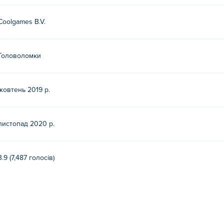
Coolgames B.V.
Головоломки
жовтень 2019 р.
листопад 2020 р.
3.9 (7,487 голосів)