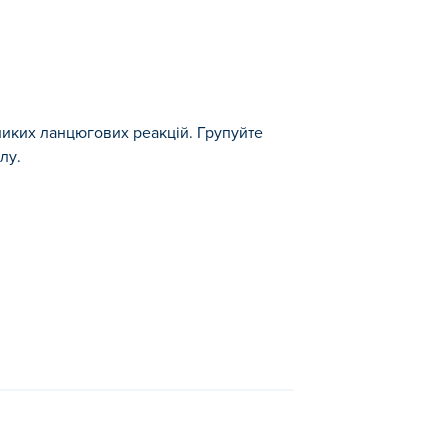
иких ланцюгових реакцій. Групуйте
лу.