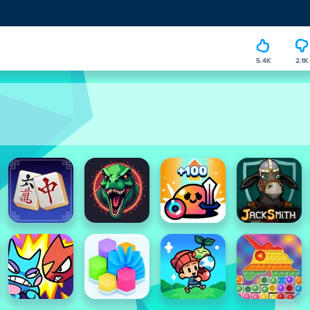
5.4K
2.1K