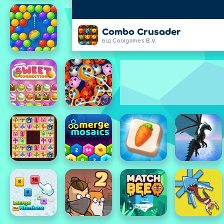
Combo Crusader
від Coolgames B.V.