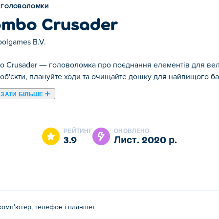
ГОЛОВОЛОМКИ
mbo Crusader
olgames B.V.
 Crusader — головоломка про поєднання елементів для вел
 об'єкти, плануйте ходи та очищайте дошку для найвищого ба
ЗАТИ БІЛЬШЕ
 Combo Crusader є одним із наших обраних Головоломки.
РЕЙТИНГ
ОНОВЛЕНО
3.9
лист. 2020 р.
комп'ютер, телефон і планшет