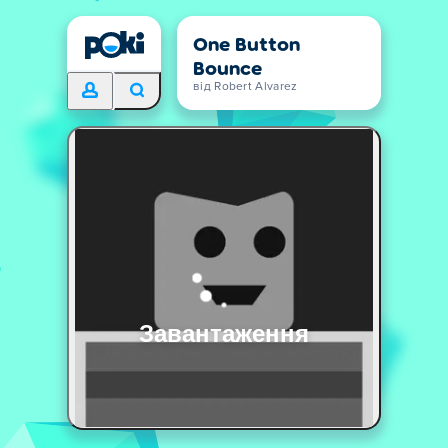
One Button
Bounce
від Robert Alvarez
Завантаження