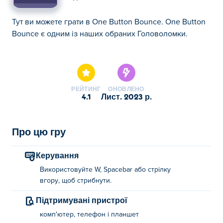
Тут ви можете грати в One Button Bounce. One Button
Bounce є одним із наших обраних Головоломки.
Тут ви можете грати в One Button Bounce. One Button
Bounce є одним із наших обраних Головоломки.
РЕЙТИНГ
ОНОВЛЕНО
4.1
лист. 2023 р.
Про цю гру
Керування
Використовуйте W, Spacebar або стрілку
вгору, щоб стрибнути.
Підтримувані пристрої
комп'ютер, телефон і планшет