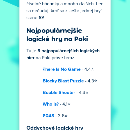
číselné hádanky a mnoho ďalších. Len
sa nečuduj, keď sa z „ešte jednej hry“
stane 10!
Najpopulárnejšie
logické hry na Poki
Tu je
5 najpopulárnejších logických
hier
na Poki práve teraz.
There Is No Game
- 4.4⭐
Blocky Blast Puzzle
- 4.3⭐
Bubble Shooter
- 4.3⭐
Who Is?
- 4.1⭐
2048
- 3.6⭐
Oddychové logické hry