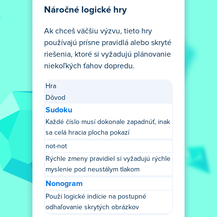
Náročné logické hry
Ak chceš väčšiu výzvu, tieto hry
používajú prísne pravidlá alebo skryté
riešenia, ktoré si vyžadujú plánovanie
niekoľkých ťahov dopredu.
Hra
Dôvod
Sudoku
Každé číslo musí dokonale zapadnúť, inak
sa celá hracia plocha pokazí
not-not
Rýchle zmeny pravidiel si vyžadujú rýchle
myslenie pod neustálym tlakom
Nonogram
Použi logické indície na postupné
odhaľovanie skrytých obrázkov