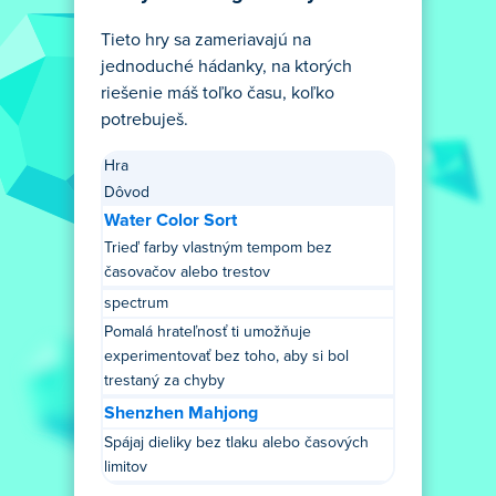
Tieto hry sa zameriavajú na
jednoduché hádanky, na ktorých
riešenie máš toľko času, koľko
potrebuješ.
Hra
Dôvod
Water Color Sort
Trieď farby vlastným tempom bez
časovačov alebo trestov
spectrum
Pomalá hrateľnosť ti umožňuje
experimentovať bez toho, aby si bol
trestaný za chyby
Shenzhen Mahjong
Spájaj dieliky bez tlaku alebo časových
limitov