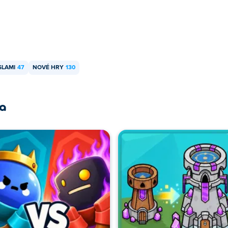
SLAMI
47
NOVÉ HRY
130
ra