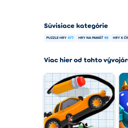
Súvisiace kategórie
PUZZLE HRY
477
HRY NA PAMÄŤ
98
HRY S ČÍ
Viac hier od tohto vývojá