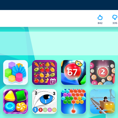
842
335