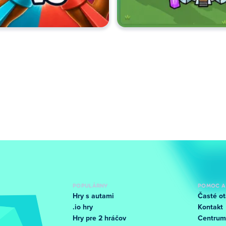
POPULÁRNY
POMOC A
Hry s autami
Časté ot
.io hry
Kontakt
Hry pre 2 hráčov
Centrum