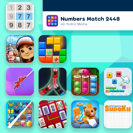
Numbers Match 2448
od Yodco Media