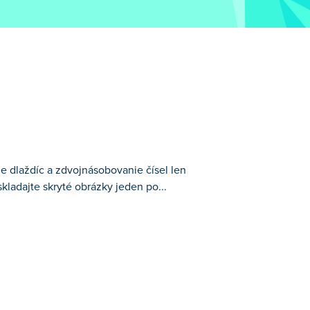
ie dlaždíc a zdvojnásobovanie čísel len
skladajte skryté obrázky jeden po...
en začiatok. Spájajte dvojice na hracej
eleckých diel odhalíte. Využite svoje
ísla dovedú.