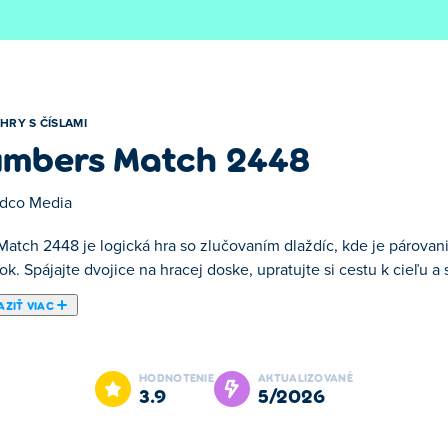
HRY S ČÍSLAMI
mbers Match 2448
dco Media
 Match 2448 je logická hra so zlučovaním dlaždíc, kde je párovan
ok. Spájajte dvojice na hracej doske, upratujte si cestu k cieľu a 
ZIŤ VIAC
ním dlaždíc, kde je párovanie dlaždíc a zdvojnásobovanie čísel l
jte skryté obrázky jeden po druhom. Čím ďalej idete, tým viac um
HODNOTENIE
AKTUALIZOVANÉ
svoje najvyššie skóre. Skúste to a uvidíte, ako ďaleko vás vaše č
3.9
5/2026
8?