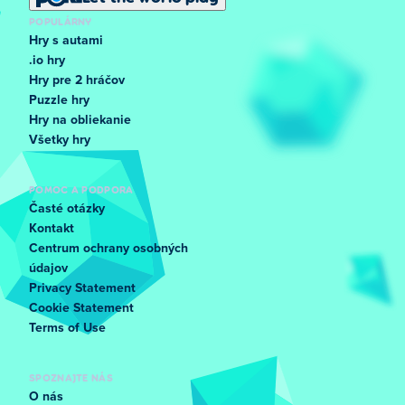
POPULÁRNY
Hry s autami
.io hry
Hry pre 2 hráčov
Puzzle hry
Hry na obliekanie
Všetky hry
POMOC A PODPORA
Časté otázky
Kontakt
Centrum ochrany osobných
údajov
Privacy Statement
Cookie Statement
Terms of Use
SPOZNAJTE NÁS
O nás