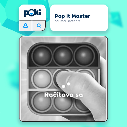
Pop It Master
od Rad Brothers
Načítava sa