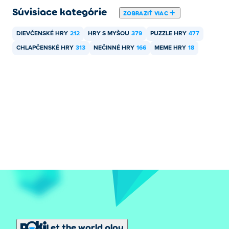
Súvisiace kategórie
ZOBRAZIŤ VIAC
DIEVČENSKÉ HRY
212
HRY S MYŠOU
379
PUZZLE HRY
477
CHLAPČENSKÉ HRY
313
NEČINNÉ HRY
166
MEME HRY
18
Let the world play