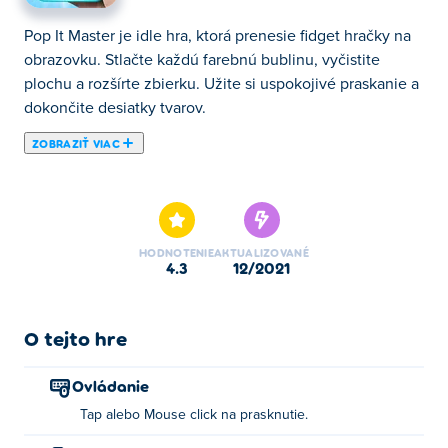
Pop It Master je idle hra, ktorá prenesie fidget hračky na
obrazovku. Stlačte každú farebnú bublinu, vyčistite
plochu a rozšírte zbierku. Užite si uspokojivé praskanie a
dokončite desiatky tvarov.
ZOBRAZIŤ VIAC
Tu si môžete zahrať Pop It Master. Pop It Master je jednou
z našich vybraných Puzzle hry.
HODNOTENIE
AKTUALIZOVANÉ
4.3
12/2021
O tejto hre
Ovládanie
Tap alebo Mouse click na prasknutie.