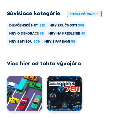
Súvisiace kategórie
ZOBRAZIŤ VIAC
DIEVČENSKÉ HRY
212
HRY ZRUČNOSTI
508
HRY O DEKORÁCII
38
HRY NA KRESLENIE
45
HRY S MYŠOU
379
HRY S FARBAMI
58
Viac hier od tohto vývojára