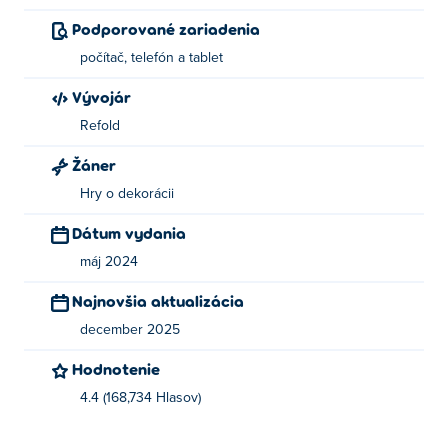
Ako hrať Magic Coloring Book?
Podporované zariadenia
Kliknutím vyberte obraz a farbu, ktorá sa vám páči;
počítač, telefón a tablet
kliknutím a ťahaním maľovať.
Vývojár
Kto vytvoril magickú maľovanku?
Refold
Kúzelná omaľovánka je vytvorená spoločnosťou Refold.
Žáner
Zahrajte si ich ďalšiu hru Poki:
Car Parking Jam
a
Sector
Hry o dekorácii
781
!
Dátum vydania
Ako môžem hrať Magic Coloring Book
máj 2024
zadarmo?
Najnovšia aktualizácia
Magic Coloring Book môžete hrať zadarmo na Poki.
december 2025
Môžem hrať Magic Coloring Book na
Hodnotenie
mobilných zariadeniach a stolných počítačoch?
4.4 (168,734 Hlasov)
Magic Coloring Book je možné hrať na počítači a
mobilných zariadeniach, ako sú telefóny a tablety.