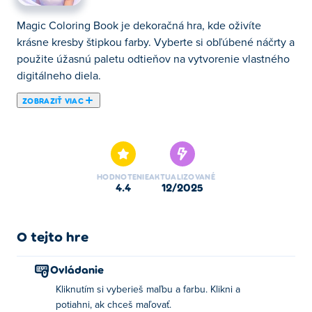
Magic Coloring Book je dekoračná hra, kde oživíte
krásne kresby štipkou farby. Vyberte si obľúbené náčrty a
použite úžasnú paletu odtieňov na vytvorenie vlastného
digitálneho diela.
ZOBRAZIŤ VIAC
Magic Coloring Book je omaľovánka, v ktorej každý ťah
štetcom oživí farebné kúzlo! Preskúmajte rôzne kresby
od očarujúceho jedla Kawaii po milé zvieratá, módu a
krásu a náladové motívy mágie a fantázie. S
HODNOTENIE
AKTUALIZOVANÉ
neobmedzenými možnosťami farieb a úplnou umeleckou
4.4
12/2025
slobodou popustite uzdu svojej fantázii a vytvorte
úžasné majstrovské diela. Či už uprednostňujete
precíznu prácu štetcom alebo vypĺňanie pomocou vedra,
O tejto hre
výber je na vás! Odomknite ďalšie palety pre ešte živšie
odtiene a nezabudnite si svoje výtvory uložiť a zdieľať s
Ovládanie
priateľmi. Vyfarbme si cestu k mágii!
Kliknutím si vyberieš maľbu a farbu. Klikni a
potiahni, ak chceš maľovať.