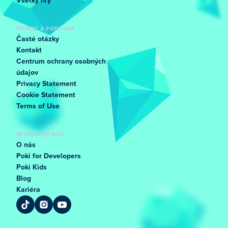
Všetky hry
POMOC A PODPORA
Časté otázky
Kontakt
Centrum ochrany osobných
údajov
Privacy Statement
Cookie Statement
Terms of Use
SPOZNAJTE NÁS
O nás
Poki for Developers
Poki Kids
Blog
Kariéra