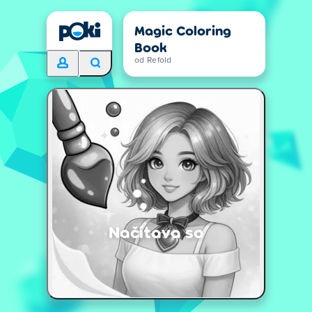
Magic Coloring
Book
od Refold
Načítava sa