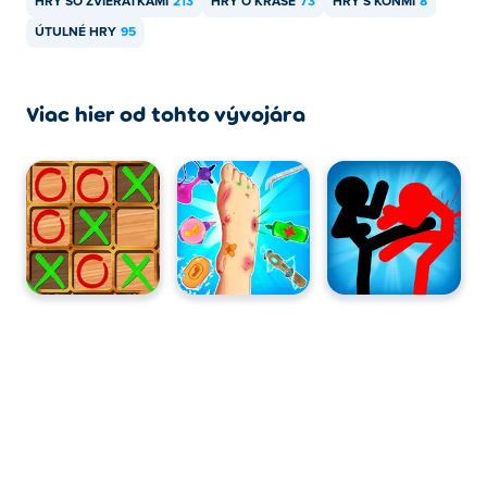
HRY SO ZVIERATKAMI
213
HRY O KRÁSE
73
HRY S KOŇMI
8
ÚTULNÉ HRY
95
Viac hier od tohto vývojára