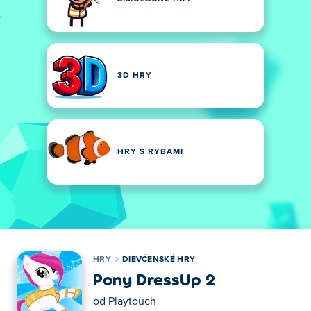
3D HRY
HRY S RYBAMI
HRY
DIEVČENSKÉ HRY
Pony DressUp 2
od
Playtouch