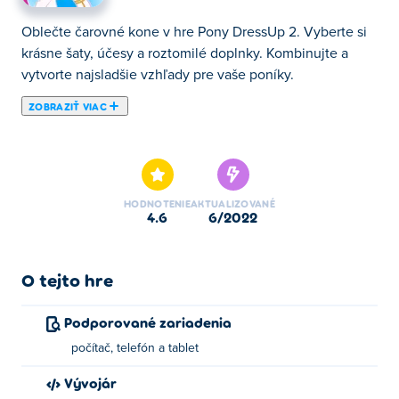
Oblečte čarovné kone v hre Pony DressUp 2. Vyberte si
krásne šaty, účesy a roztomilé doplnky. Kombinujte a
vytvorte najsladšie vzhľady pre vaše poníky.
ZOBRAZIŤ VIAC
Tu si môžete zahrať Pony DressUp 2. Pony DressUp 2 je
jednou z našich vybraných Dievčenské hry.
HODNOTENIE
AKTUALIZOVANÉ
4.6
6/2022
O tejto hre
Podporované zariadenia
počítač, telefón a tablet
Vývojár