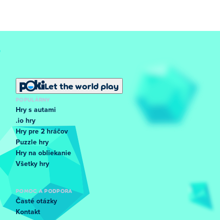
Let the world play
POPULÁRNY
Hry s autami
.io hry
Hry pre 2 hráčov
Puzzle hry
Hry na obliekanie
Všetky hry
POMOC A PODPORA
Časté otázky
Kontakt