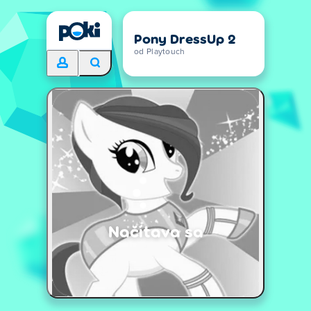
Pony DressUp 2
od Playtouch
Načítava sa