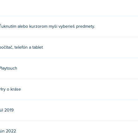
Ťuknutím alebo kurzorom myši vyberieš predmety.
počítač, telefón a tablet
Playtouch
Hry o kráse
júl 2019
jún 2022