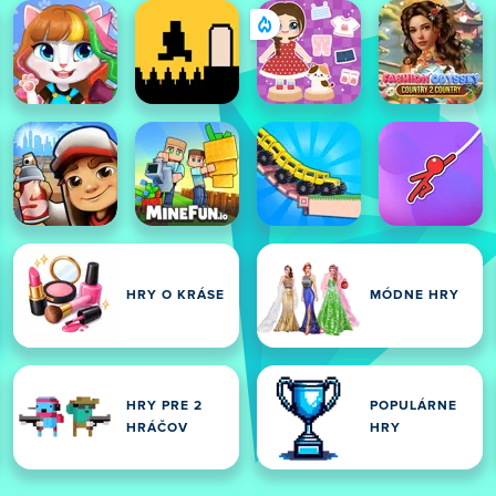
HRY O KRÁSE
MÓDNE HRY
HRY PRE 2
POPULÁRNE
HRÁČOV
HRY