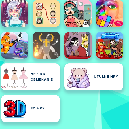
HRY NA
ÚTULNÉ HRY
OBLIEKANIE
3D HRY