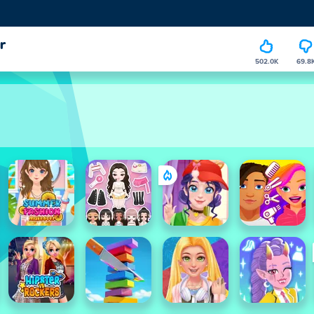
r
502.0K
69.8