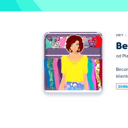
HRY
Be
od
Pl
Become
klient
ZOBRA
Tu si môžete zahrať Become a Fashion De