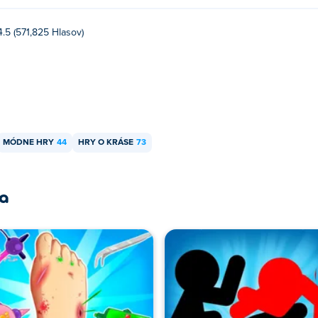
4.5 (571,825 Hlasov)
MÓDNE HRY
44
HRY O KRÁSE
73
ra