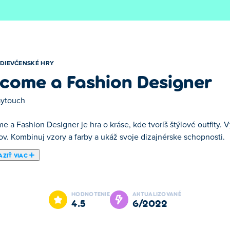
DIEVČENSKÉ HRY
come a Fashion Designer
aytouch
 a Fashion Designer je hra o kráse, kde tvoríš štýlové outfity. 
ov. Kombinuj vzory a farby a ukáž svoje dizajnérske schopnosti.
ZIŤ VIAC
signer. Become a Fashion Designer je jednou z našich vybranýc
HODNOTENIE
AKTUALIZOVANÉ
4.5
6/2022