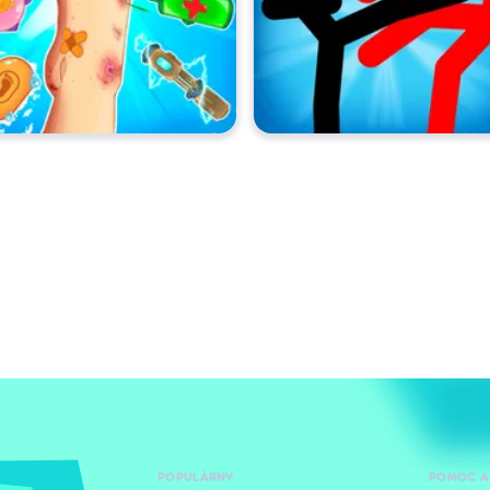
POPULÁRNY
POMOC A