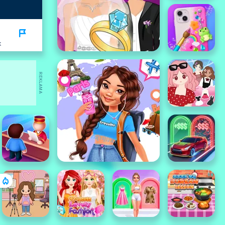
K
REKLAMA