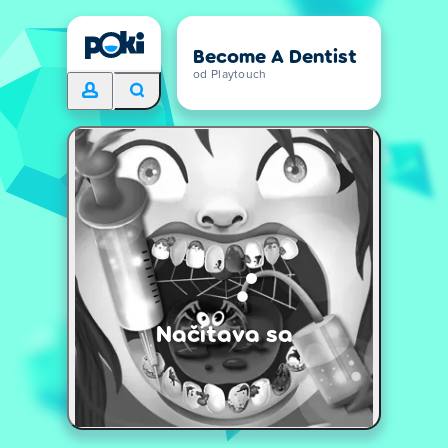
Become A Dentist
od Playtouch
Načítava sa