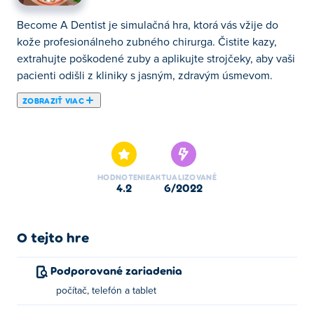
Become A Dentist je simulačná hra, ktorá vás vžije do
kože profesionálneho zubného chirurga. Čistite kazy,
extrahujte poškodené zuby a aplikujte strojčeky, aby vaši
pacienti odišli z kliniky s jasným, zdravým úsmevom.
ZOBRAZIŤ VIAC
Tu si môžete zahrať Become A Dentist. Become A
Dentist je jednou z našich vybraných Dobrodružné hry.
HODNOTENIE
AKTUALIZOVANÉ
4.2
6/2022
O tejto hre
Podporované zariadenia
počítač, telefón a tablet