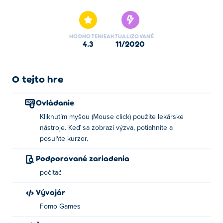
našich vybraných Simulačné hry.
HODNOTENIE
AKTUALIZOVANÉ
4.3
11/2020
O tejto hre
Ovládanie
Kliknutím myšou (Mouse click) použite lekárske
nástroje. Keď sa zobrazí výzva, potiahnite a
posuňte kurzor.
Podporované zariadenia
počítač
Vývojár
Fomo Games