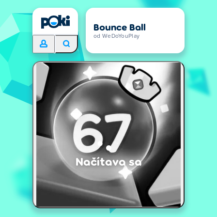
Bounce Ball
od WeDoYouPlay
Načítava sa