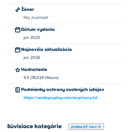
Words Emoji
,
Circus Contest
, word-chains,
Goblock
a
Žáner
Sugar Eyes
!
Hry zručnosti
Ako môžem hrať Bounce Ball zadarmo?
Dátum vydania
jún 2025
Bounce Ball si môžete zahrať zadarmo na Poki.
Najnovšia aktualizácia
Môžem hrať Bounce Ball na mobilných
zariadeniach a stolových počítačoch?
jún 2026
Hodnotenie
Hru Bounce Ball je možné hrať na počítači a mobilných
zariadeniach, ako sú telefóny a tablety.
4.5 (78,024 Hlasov)
Podmienky ochrany osobných údajov
https://wedoyouplay.com/wcprivacy.txt
Súvisiace kategórie
ZOBRAZIŤ VIAC