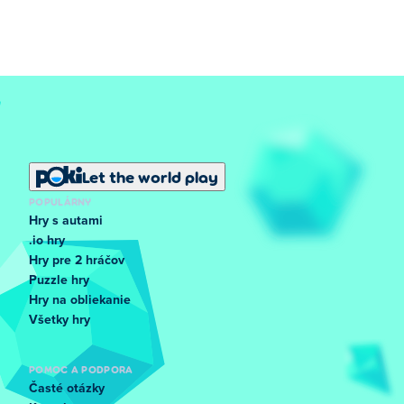
Let the world play
POPULÁRNY
Hry s autami
.io hry
Hry pre 2 hráčov
Puzzle hry
Hry na obliekanie
Všetky hry
POMOC A PODPORA
Časté otázky