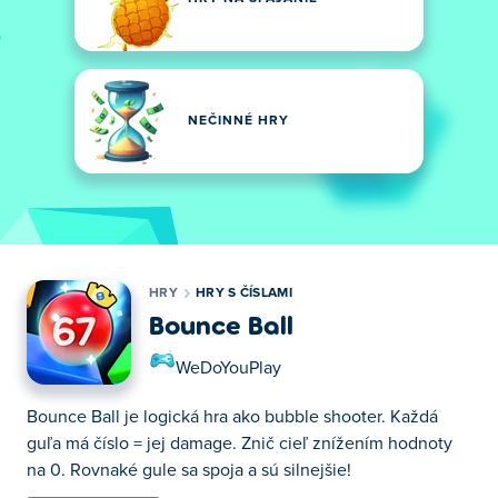
NEČINNÉ HRY
HRY
HRY S ČÍSLAMI
Bounce Ball
WeDoYouPlay
Bounce Ball je logická hra ako bubble shooter. Každá
guľa má číslo = jej damage. Znič cieľ znížením hodnoty
na 0. Rovnaké gule sa spoja a sú silnejšie!