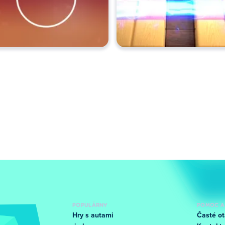
POPULÁRNY
POMOC A
Hry s autami
Časté ot