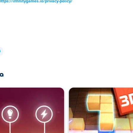
https://infinitygames.io/privacy-policy/
4
ra