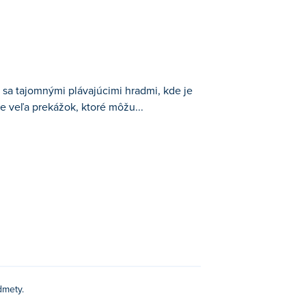
te sa tajomnými plávajúcimi hradmi, kde je
je veľa prekážok, ktoré môžu...
de je vaším cieľom osvetliť všetky kryštály
ájsť dokonalú cestu! Kliknutím na zbraň
rú myseľ potrebnú na vyriešenie všetkých
lúčom!
dmety.