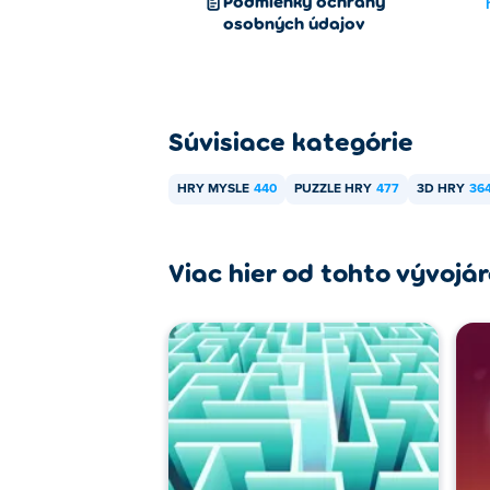
Podmienky ochrany
osobných údajov
Súvisiace kategórie
HRY MYSLE
440
PUZZLE HRY
477
3D HRY
36
Viac hier od tohto vývojá