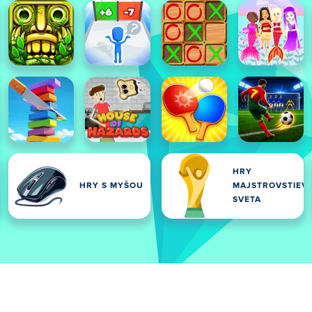
HRY
HRY S MYŠOU
MAJSTROVSTIEV
SVETA