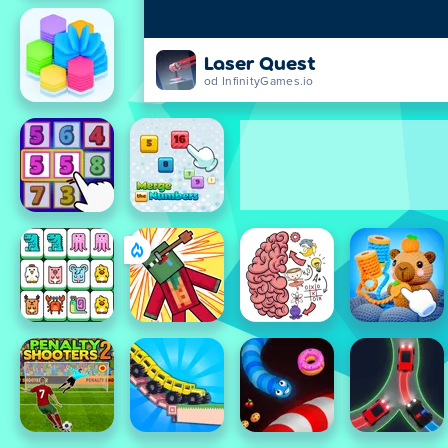
Laser Quest
od InfinityGames.io