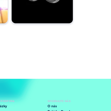
 PODPORA
SPOZNAJTE NÁS
ázky
O nás