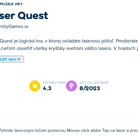
PUZZLE HRY
ser Quest
finityGames.io
Quest je logická hra, v ktorej ovládate laserovú pištoľ. Prediera
cieľom osvetliť všetky kryštály svetlom vášho lasera. V hradoch 
ZIŤ VIAC
te laserovú pištoľ. Predierate sa tajomnými plávajúcimi hradmi, k
rekážok, ktoré môžu blokovať vaše svetlo, takže budete musieť n
HODNOTENIE
AKTUALIZOVANÉ
tky úrovní na hranie a zbrane na odomknutie! Máte laserovo ost
4.3
8/2023
voj laser a položky na mape, aby ste mohli pohybovať laserovým 
Pohnite laserovým lúčom pomocou Mouse click alebo Tap na laser a pre