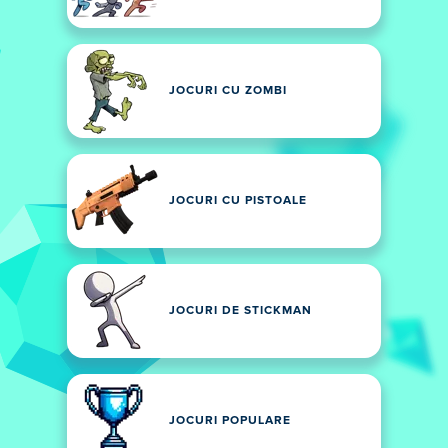
JOCURI CU ZOMBI
JOCURI CU PISTOALE
JOCURI DE STICKMAN
JOCURI POPULARE