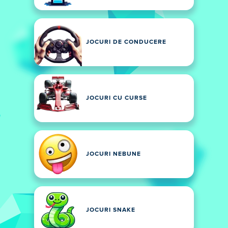
JOCURI DE CONDUCERE
JOCURI CU CURSE
JOCURI NEBUNE
JOCURI SNAKE