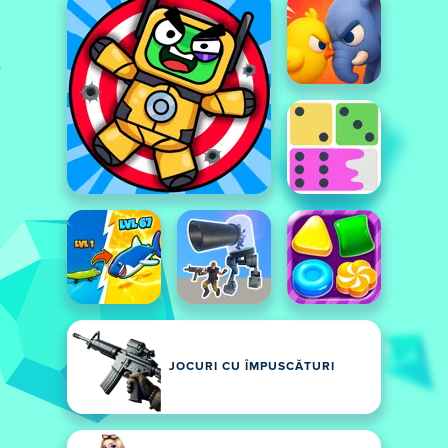
JOCURI CU ÎMPUSCĂTURI