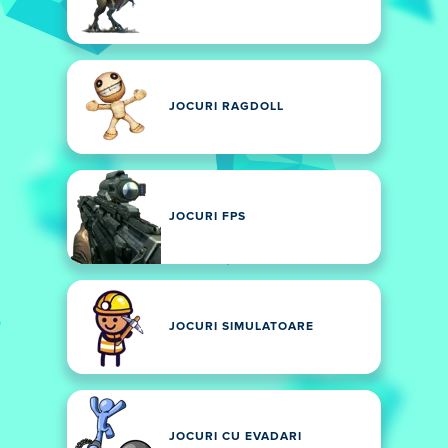
JOCURI RAGDOLL
JOCURI FPS
JOCURI SIMULATOARE
JOCURI CU EVADARI