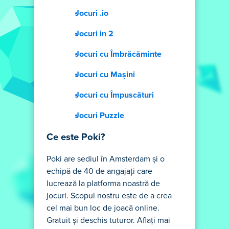
Jocuri .io
Jocuri in 2
Jocuri cu Îmbrăcăminte
Jocuri cu Mașini
Jocuri cu Împuscături
Jocuri Puzzle
Ce este Poki?
Poki are sediul în Amsterdam și o
echipă de 40 de angajați care
lucrează la platforma noastră de
jocuri. Scopul nostru este de a crea
cel mai bun loc de joacă online.
Gratuit și deschis tuturor. Aflați mai