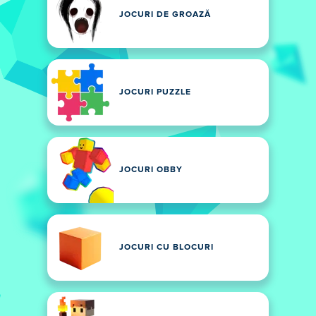
JOCURI DE GROAZĂ
JOCURI PUZZLE
JOCURI OBBY
JOCURI CU BLOCURI