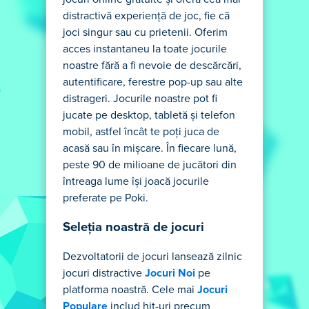
distractivă experiență de joc, fie că
joci singur sau cu prietenii. Oferim
acces instantaneu la toate jocurile
noastre fără a fi nevoie de descărcări,
autentificare, ferestre pop-up sau alte
distrageri. Jocurile noastre pot fi
jucate pe desktop, tabletă și telefon
mobil, astfel încât te poți juca de
acasă sau în mișcare. În fiecare lună,
peste 90 de milioane de jucători din
întreaga lume își joacă jocurile
preferate pe Poki.
Seleția noastră de jocuri
Dezvoltatorii de jocuri lansează zilnic
jocuri distractive
Jocuri Noi
pe
platforma noastră. Cele mai
Jocuri
Populare
includ hit-uri precum