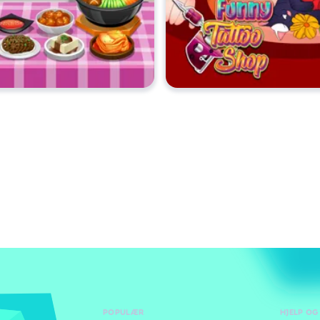
POPULÆR
HJELP OG