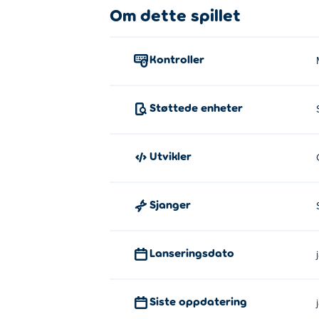
Om dette spillet
Kontroller
Støttede enheter
Utvikler
Sjanger
Lanseringsdato
Siste oppdatering