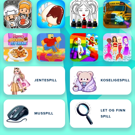
JENTESPILL
KOSELIGESPILL
LET OG FINN
L
MUSSPILL
SPILL