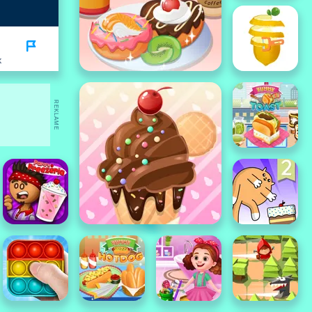
K
REKLAME