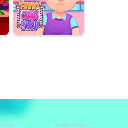
 STØTTE
BLI KJENT MED OSS