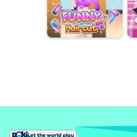
Let the world play