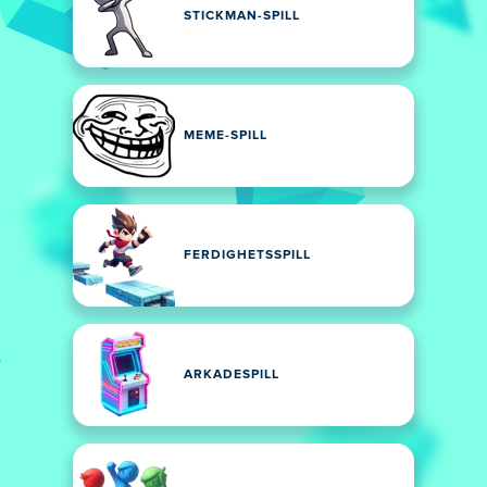
STICKMAN-SPILL
MEME-SPILL
FERDIGHETSSPILL
ARKADESPILL