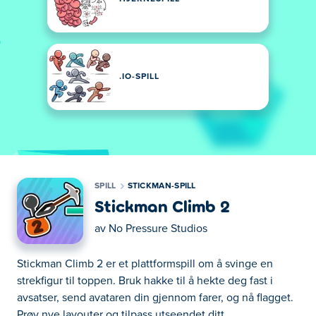
.IO-SPILL
SPILL
STICKMAN-SPILL
Stickman Climb 2
av
No Pressure Studios
Stickman Climb 2 er et plattformspill om å svinge en
strekfigur til toppen. Bruk hakke til å hekte deg fast i
avsatser, send avataren din gjennom farer, og nå flagget.
Prøv nye layouter og tilpass utseendet ditt.