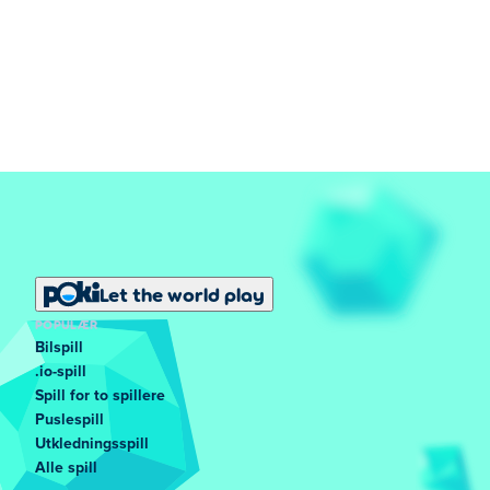
Let the world play
POPULÆR
Bilspill
.io-spill
Spill for to spillere
Puslespill
Utkledningsspill
Alle spill