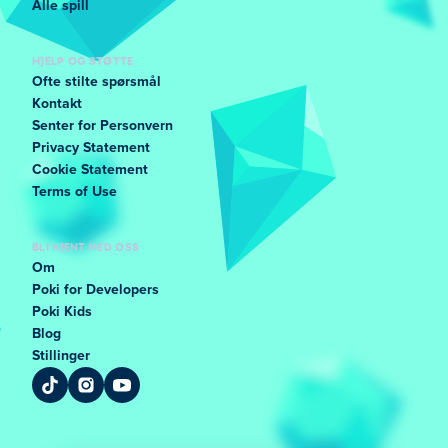
Alle spill
HJELP OG STØTTE
Ofte stilte spørsmål
Kontakt
Senter for Personvern
Privacy Statement
Cookie Statement
Terms of Use
BLI KJENT MED OSS
Om
Poki for Developers
Poki Kids
Blog
Stillinger