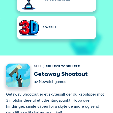
3D-SPILL
SPILL
SPILL FOR TO SPILLERE
Getaway Shootout
av
Neweichgames
Getaway Shootout er et skytespill der du kappløper mot
3 motstandere til et uthentingspunkt. Hopp over
hindringer, samle våpen for å skyte de andre og send
dem tilbake til starten av nivået!