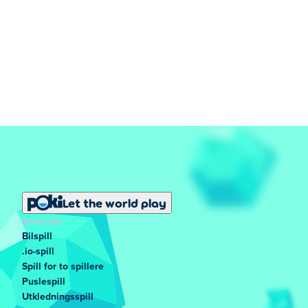
Let the world play
POPULÆR
Bilspill
.io-spill
Spill for to spillere
Puslespill
Utkledningsspill