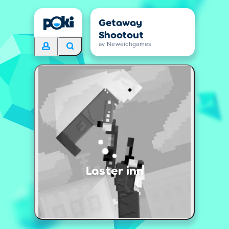
Getaway
Shootout
av Neweichgames
Laster inn