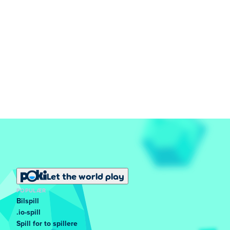
Let the world play
POPULÆR
Bilspill
.io-spill
Spill for to spillere