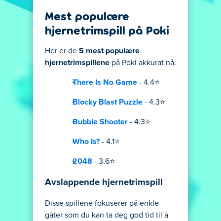
Mest populære
hjernetrimspill på Poki
Her er de
5 mest populære
hjernetrimspillene
på Poki akkurat nå.
There Is No Game
- 4.4⭐
Blocky Blast Puzzle
- 4.3⭐
Bubble Shooter
- 4.3⭐
Who Is?
- 4.1⭐
2048
- 3.6⭐
Avslappende hjernetrimspill
Disse spillene fokuserer på enkle
gåter som du kan ta deg god tid til å