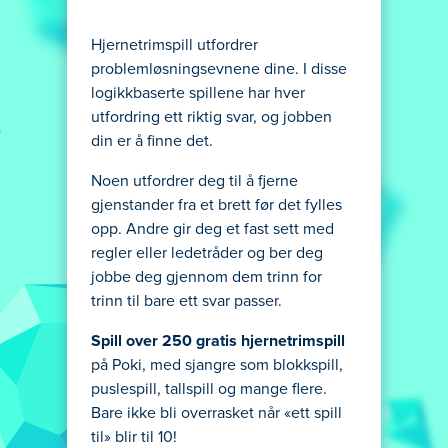
Hjernetrimspill utfordrer
problemløsningsevnene dine. I disse
logikkbaserte spillene har hver
utfordring ett riktig svar, og jobben
din er å finne det.
Noen utfordrer deg til å fjerne
gjenstander fra et brett før det fylles
opp. Andre gir deg et fast sett med
regler eller ledetråder og ber deg
jobbe deg gjennom dem trinn for
trinn til bare ett svar passer.
Spill over 250 gratis hjernetrimspill
på Poki, med sjangre som blokkspill,
puslespill, tallspill og mange flere.
Bare ikke bli overrasket når «ett spill
til» blir til 10!