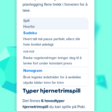
planlegging flere trekk i forveien for å
løse.
Spill
Hvorfor
Sudoku
Hvert tall må passe perfekt, ellers blir
hele brettet ødelagt
not-not
Raske regelendringer tvinger deg til å
tenke fort under konstant press
Nonogram
Bruk logiske ledetråder for å avdekke
skjulte bilder trinn for trinn
Typer hjernetrimspill
Det finnes
6 hovedtyper
hjernetrimspill
du kan spille på Poki.