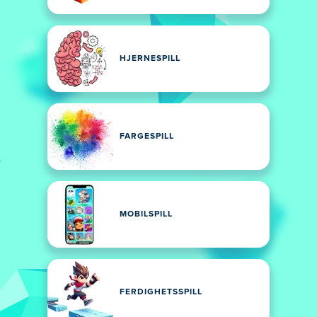
HJERNESPILL
FARGESPILL
MOBILSPILL
FERDIGHETSSPILL