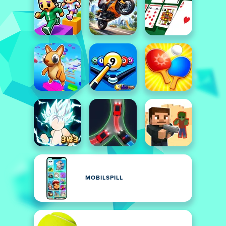
MOBILSPILL