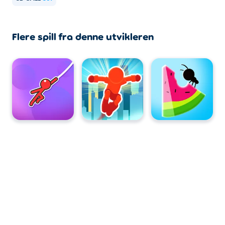
Flere spill fra denne utvikleren