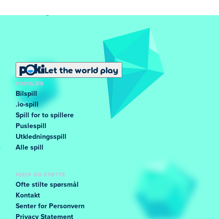
Let the world play
POPULÆR
Bilspill
.io-spill
Spill for to spillere
Puslespill
Utkledningsspill
Alle spill
HJELP OG STØTTE
Ofte stilte spørsmål
Kontakt
Senter for Personvern
Privacy Statement