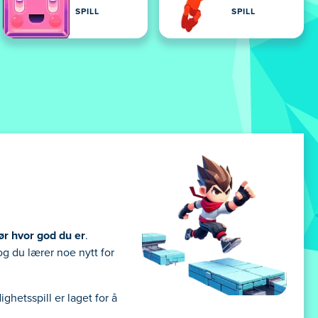
SPILL
SPILL
ør hvor god du er
.
og du lærer noe nytt for
ghetsspill er laget for å