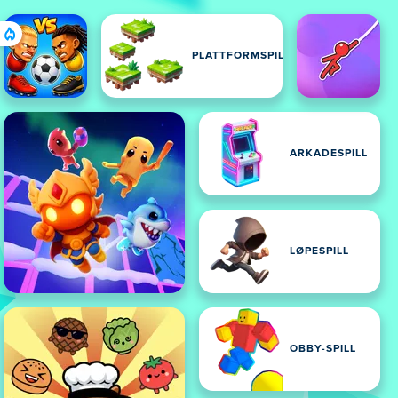
PLATTFORMSPILL
ARKADESPILL
LØPESPILL
OBBY-SPILL