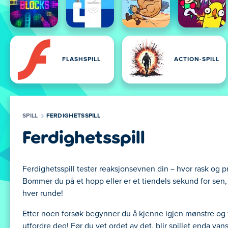
FLASHSPILL
ACTION-SPILL
SPILL
FERDIGHETSSPILL
Ferdighetsspill
Ferdighetsspill tester reaksjonsevnen din – hvor rask og pr
Bommer du på et hopp eller er et tiendels sekund for sen,
hver runde!
Etter noen forsøk begynner du å kjenne igjen mønstre og fik
utfordre deg! Før du vet ordet av det, blir spillet enda van