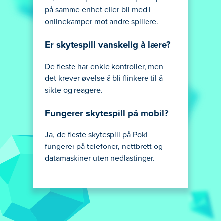
på samme enhet eller bli med i
onlinekamper mot andre spillere.
Er skytespill vanskelig å lære?
De fleste har enkle kontroller, men
det krever øvelse å bli flinkere til å
sikte og reagere.
Fungerer skytespill på mobil?
Ja, de fleste skytespill på Poki
fungerer på telefoner, nettbrett og
datamaskiner uten nedlastinger.