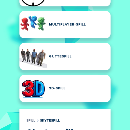
MULTIPLAYER-SPILL
GUTTESPILL
3D-SPILL
SPILL
SKYTESPILL