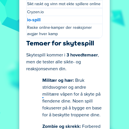
Sikt raskt og vinn mot ekte spillere online
Cryzen.io
io-spill
Raske online-kamper der reaksjoner
avgjør hver kamp
Temaer for skytespill
Skytespill kommer i
3 hovedtemaer
,
men de tester alle sikte- og
reaksjonsevnen din.
Militær og hær:
Bruk
stridsvogner og andre
militære våpen for å skyte på
fiendene dine. Noen spill
fokuserer på å bygge en base
for å beskytte troppene dine.
Zombie og skrekk:
Forbered