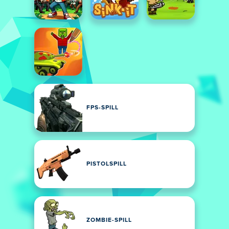
FPS-SPILL
PISTOLSPILL
ZOMBIE-SPILL