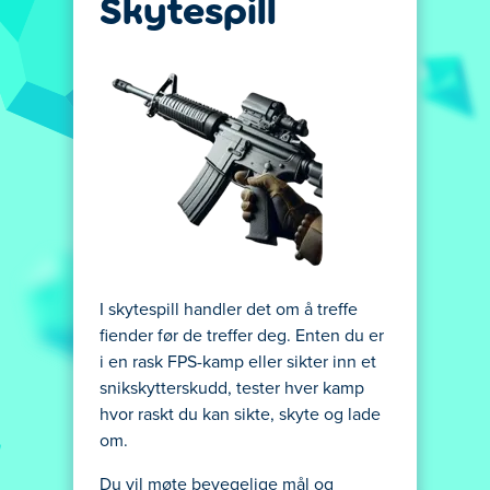
Skytespill
I skytespill handler det om å treffe
fiender før de treffer deg. Enten du er
i en rask FPS-kamp eller sikter inn et
snikskytterskudd, tester hver kamp
hvor raskt du kan sikte, skyte og lade
om.
Du vil møte bevegelige mål og