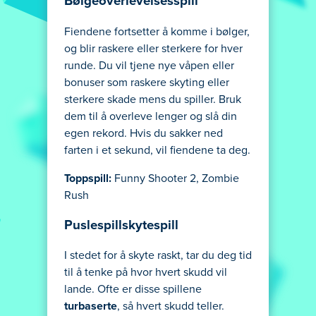
Bølgeoverlevelsesspill
Fiendene fortsetter å komme i bølger,
og blir raskere eller sterkere for hver
runde. Du vil tjene nye våpen eller
bonuser som raskere skyting eller
sterkere skade mens du spiller. Bruk
dem til å overleve lenger og slå din
egen rekord. Hvis du sakker ned
farten i et sekund, vil fiendene ta deg.
Toppspill:
Funny Shooter 2, Zombie
Rush
Puslespillskytespill
I stedet for å skyte raskt, tar du deg tid
til å tenke på hvor hvert skudd vil
lande. Ofte er disse spillene
turbaserte
, så hvert skudd teller.