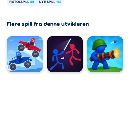
PISTOLSPILL
85
NYE SPILL
131
Kan jeg spille GunForce på mobile enheter og
datamaskiner?
Flere spill fra denne utvikleren
GunForce kan spilles på datamaskinen din og mobile
enheter som telefoner og nettbrett.
Kan jeg spille GunForce med vennen min?
Ja! GunForce er et spill for én eller flere spillere lokalt,
slik at du kan spille med vennen din på samme enhet!