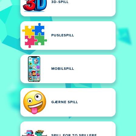
3D-SPILL
PUSLESPILL
MOBILSPILL
GÆRNE SPILL
SPILL FOR TO SPILLERE