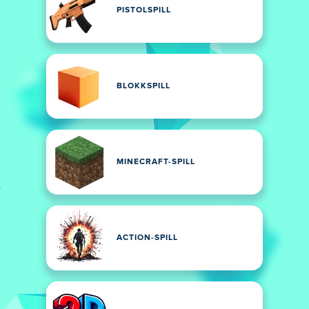
PISTOLSPILL
BLOKKSPILL
MINECRAFT-SPILL
ACTION-SPILL