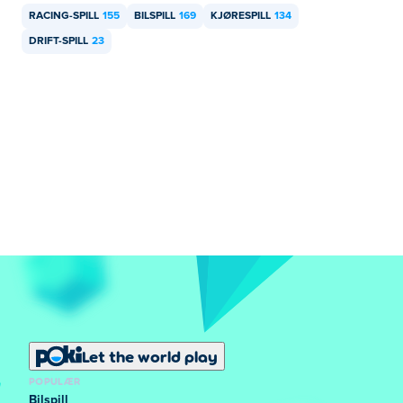
RACING-SPILL
155
BILSPILL
169
KJØRESPILL
134
Kjør:
WASD eller piltaster
DRIFT-SPILL
23
Start runden på nytt:
T
Start på nytt fra sjekkpunkt:
R
Førstepersonsvisning
: C
Sett spillet på pause:
Mellomromstast
Mobil:
Bruk pedalene på skjermen for å styre og utføre alle
kontroller.
Utfordre andre spillere
Du konkurrerer ved å sammenligne runder i stedet for
Let the world play
å kjøre side om side.
POPULÆR
Spøkelsesrepriser og tider på poengtavlen viser hvordan
Bilspill