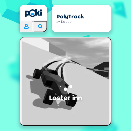
PolyTrack
av Kodub
Laster inn