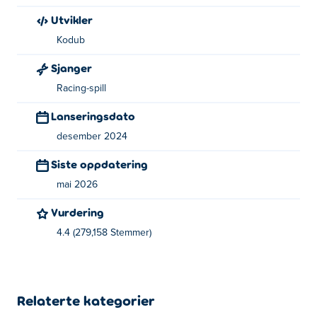
umiddelbart på nytt. Nå prøver du igjen med én endring
Utvikler
for å se om det forbedrer tiden din.
Kodub
Å bremse litt tidligere, svinge krappere eller lande rettere
Sjanger
kan kutte 0,20 sekunder fra tiden din.
Rundene er korte
,
så mesteparten av tiden din går med til å
prøve på nytt
Racing-spill
og rette feil i stedet for å kjøre løp
.
Lanseringsdato
Poengtavler og spøkelsesløp
viser hvor raskere spillere
desember 2024
tjente tid, og gir deg et mål å slå. Fremgang kommer fra å
Siste oppdatering
gjenta deler til det begynner å føles enklere og mer
konsekvent.
mai 2026
Dette gjør rotete runder til raskere tider
Vurdering
4.4 (279,158 Stemmer)
Kontroller
Enkle kontroller holder oppmerksomheten din på
styringspresisjon og timing.
Relaterte kategorier
Desktop: