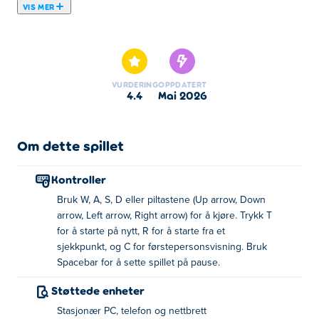
VIS MER
Om PolyTrack
Først prøver du bare å fullføre. Etter noen runder
jakter
du på tiendedels sekunder
. Så begynner du å legge
merke til hver minste feil som koster tid.
VURDERING
OPPDATERT
4.4
mai 2026
Du tar den første svingen for fort. Start på nytt. Brems
tidligere neste gang. Tjen et halvt sekund.
Om dette spillet
I stedet for å kjøre mot andre biler,
jakter du på din egen
beste tid for å bli bedre
og bedre for hver runde.
Kontroller
Spill PolyTrack gratis på Poki
og hopp rett inn i å mestre
Bruk W, A, S, D eller piltastene (Up arrow, Down
hver bane!
arrow, Left arrow, Right arrow) for å kjøre. Trykk T
Slik fungerer PolyTrack
for å starte på nytt, R for å starte fra et
sjekkpunkt, og C for førstepersonsvisning. Bruk
Hver bane handler om å
Spacebar for å sette spillet på pause.
spille den samme delen om
igjen og gjøre det bedre hver gang.
Støttede enheter
Du kjører en del, ser hvor du mistet fart og starter
Stasjonær PC, telefon og nettbrett