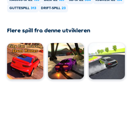
RACING-SPILL
155
BILSPILL
169
3D-SPILL
364
KJØRESPILL
134
GUTTESPILL
313
DRIFT-SPILL
23
Flere spill fra denne utvikleren