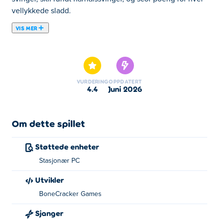
vellykkede sladd.
VIS MER
Her kan du spille Burnout Drift: Hilltop. Burnout Drift:
Hilltop er et av våre utvalgte Bilspill.
VURDERING
OPPDATERT
4.4
juni 2026
Om dette spillet
Støttede enheter
Stasjonær PC
Utvikler
BoneCracker Games
Sjanger