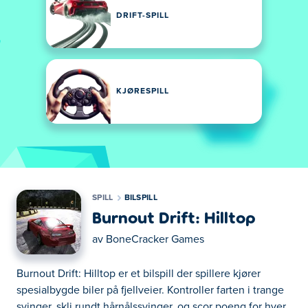
DRIFT-SPILL
KJØRESPILL
SPILL
BILSPILL
Burnout Drift: Hilltop
av
BoneCracker Games
Burnout Drift: Hilltop er et bilspill der spillere kjører
spesialbygde biler på fjellveier. Kontroller farten i trange
svinger, skli rundt hårnålssvinger, og scor poeng for hver