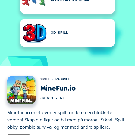
3D-SPILL
SPILL
.IO-SPILL
MineFun.io
av
Vectaria
Minefun.io er et eventyrspill for flere i en blokkete
verden! Skap din figur og bli med på moroa i 9 kart. Spill
obby, zombie survival og mer med andre spillere.