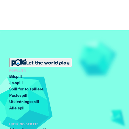
Let the world play
POPULÆR
Bilspill
.io-spill
Spill for to spillere
Puslespill
Utkledningsspill
Alle spill
HJELP OG STØTTE