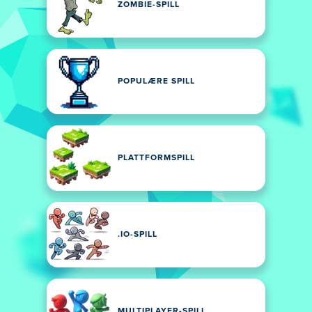
ZOMBIE-SPILL
POPULÆRE SPILL
PLATTFORMSPILL
.IO-SPILL
MULTIPLAYER-SPILL