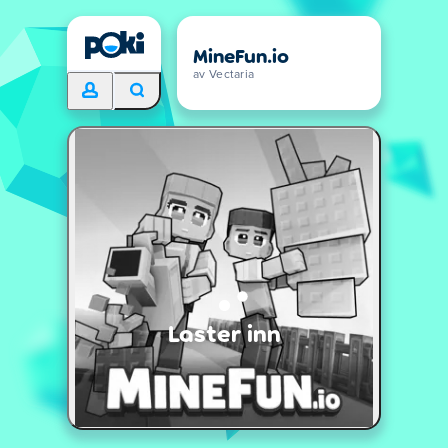
MineFun.io
av Vectaria
Laster inn