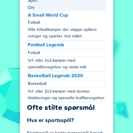
Sport
Om
A Small World Cup
Fotball
Ville fotballkamper der slappe spillere
svinger og sparker mot målet.
Football Legends
Fotball
1v1- eller 2v2-kamper med
spesialbevegelser og raske mål
Basketball Legends 2020
Basketball
1v1- eller 2v2-kamper med dunker,
blokkeringer og spesielle kraftbevegelser
Ofte stilte spørsmål
Hva er sportsspill?