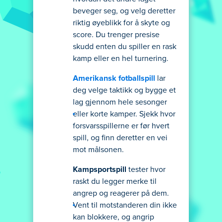
beveger seg, og velg deretter
riktig øyeblikk for å skyte og
score. Du trenger presise
skudd enten du spiller en rask
kamp eller en hel turnering.
Amerikansk fotballspill
lar
deg velge taktikk og bygge et
lag gjennom hele sesonger
eller korte kamper. Sjekk hvor
forsvarsspillerne er før hvert
spill, og finn deretter en vei
mot målsonen.
Kampsportspill
tester hvor
raskt du legger merke til
angrep og reagerer på dem.
Vent til motstanderen din ikke
kan blokkere, og angrip