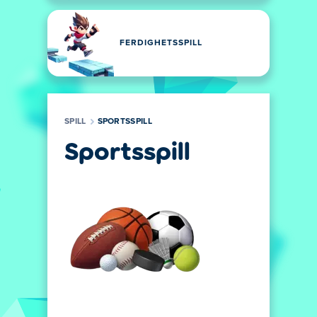
FERDIGHETSSPILL
SPILL
SPORTSSPILL
Sportsspill