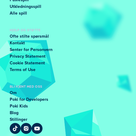
Puslespill
Utkledningsspill
Alle spill
HJELP OG STØTTE
Ofte stilte spørsmål
Kontakt
Senter for Personvern
Privacy Statement
Cookie Statement
Terms of Use
BLI KJENT MED OSS
Om
Poki for Developers
Poki Kids
Blog
Stillinger