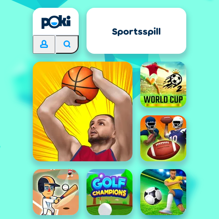
Sportsspill