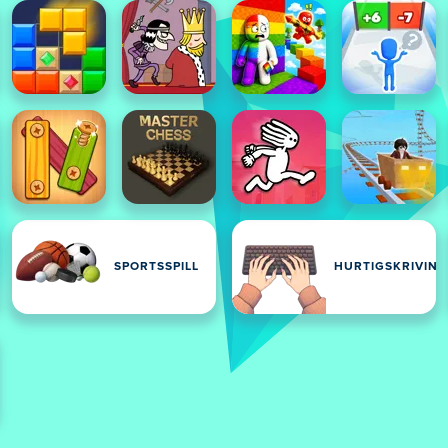
SPORTSSPILL
HURTIGSKRIVING