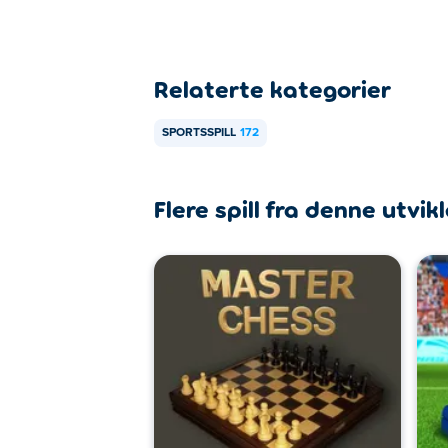
Relaterte kategorier
SPORTSSPILL
172
Flere spill fra denne utvik