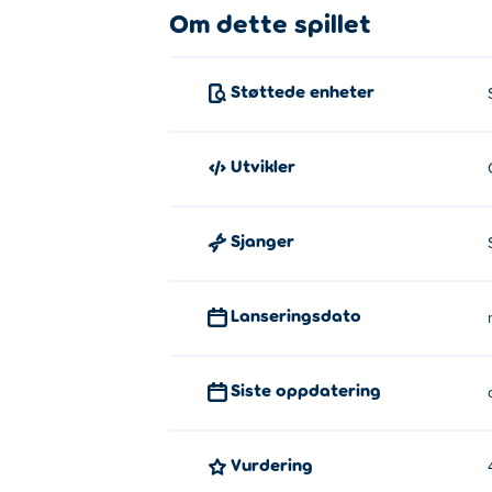
Om dette spillet
Støttede enheter
Utvikler
Sjanger
Lanseringsdato
Siste oppdatering
Vurdering