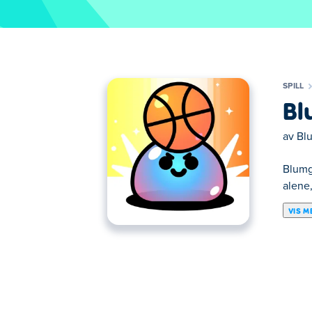
SPILL
Bl
av
Bl
Blumgi
alene,
VIS M
Blumgi Bounce er et morsomt fysikkspill de
ballen sprette av vegger og hindringer på si
til å sprette deg til seier?
Hvordan spille Blumgi Bounce?