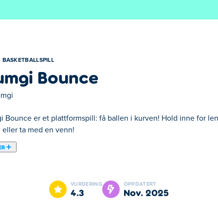
BASKETBALLSPILL
umgi Bounce
umgi
 Bounce er et plattformspill: få ballen i kurven! Hold inne for lengr
 eller ta med en venn!
ER
r ditt eneste oppdrag er enkelt: score målet! Hold for å bygge sty
n ville ferd mot kurven. Spill avslappet for å slappe av eller utfo
VURDERING
OPPDATERT
4.3
nov. 2025