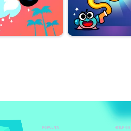
POPULÆR
HJELP OG