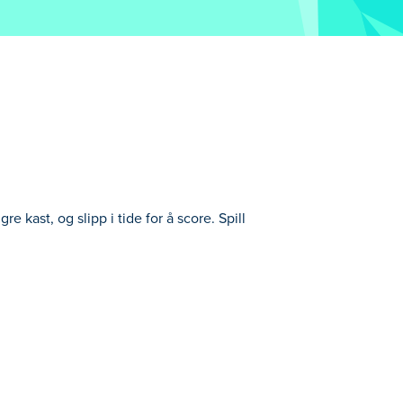
e kast, og slipp i tide for å score. Spill
rke, slipp i det perfekte øyeblikket, og se
rdre deg selv til det perfekte skuddet. Klar